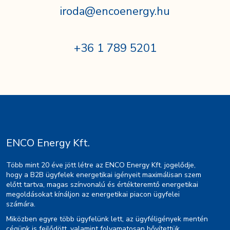
iroda@encoenergy.hu
+36 1 789 5201
ENCO Energy Kft.
Több mint 20 éve jött létre az ENCO Energy Kft. jogelődje,
hogy a B2B ügyfelek energetikai igényeit maximálisan szem
előtt tartva, magas színvonalú és értékteremtő energetikai
megoldásokat kínáljon az energetikai piacon ügyfelei
számára.
Miközben egyre több ügyfelünk lett, az ügyféligények mentén
cégünk is fejlődött, valamint folyamatosan bővítettük