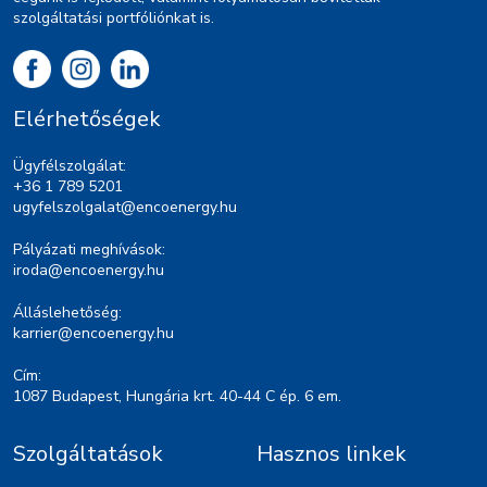
szolgáltatási portfóliónkat is.
Elérhetőségek
Ügyfélszolgálat:
+36 1 789 5201
ugyfelszolgalat@encoenergy.hu
Pályázati meghívások:
iroda@encoenergy.hu
Álláslehetőség:
karrier@encoenergy.hu
Cím:
1087 Budapest, Hungária krt. 40-44 C ép. 6 em.
Szolgáltatások
Hasznos linkek