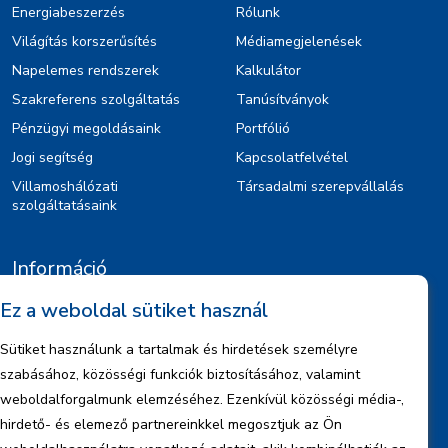
Energiabeszerzés
Rólunk
Világítás korszerűsítés
Médiamegjelenések
Napelemes rendszerek
Kalkulátor
Szakreferens szolgáltatás
Tanúsítványok
Pénzügyi megoldásaink
Portfólió
Jogi segítség
Kapcsolatfelvétel
Villamoshálózati
Társadalmi szerepvállalás
szolgáltatásaink
Információ
Ez a weboldal sütiket használ
Kiajánlók
Jognyilatkozat
Sütiket használunk a tartalmak és hirdetések személyre
Szerzői jogok
szabásához, közösségi funkciók biztosításához, valamint
Adatkezelési tájékoztató
weboldalforgalmunk elemzéséhez. Ezenkívül közösségi média-,
hirdető- és elemező partnereinkkel megosztjuk az Ön
Céginformáció