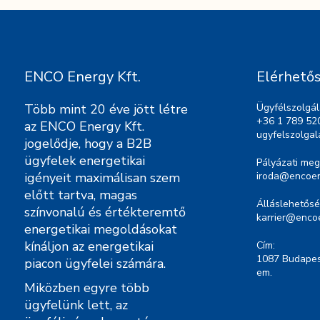
ENCO Energy Kft.
Elérhető
Több mint 20 éve jött létre
Ügyfélszolgál
+36 1 789 52
az ENCO Energy Kft.
ugyfelszolga
jogelődje, hogy a B2B
ügyfelek energetikai
Pályázati meg
igényeit maximálisan szem
iroda@encoen
előtt tartva, magas
Álláslehetősé
színvonalú és értékteremtő
karrier@enco
energetikai megoldásokat
kínáljon az energetikai
Cím:
1087 Budapest
piacon ügyfelei számára.
em.
Miközben egyre több
ügyfelünk lett, az