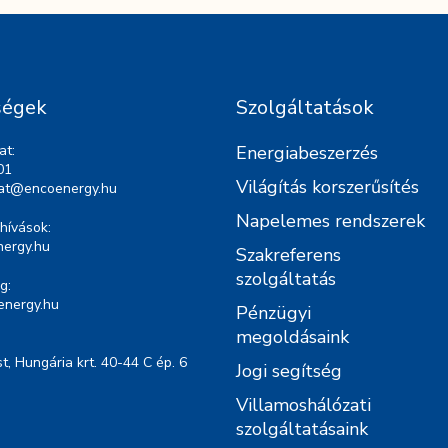
ségek
Szolgáltatások
at:
Energiabeszerzés
01
Világítás korszerűsítés
lat@encoenergy.hu
Napelemes rendszerek
hívások:
ergy.hu
Szakreferens
szolgáltatás
g:
energy.hu
Pénzügyi
megoldásaink
, Hungária krt. 40-44 C ép. 6
Jogi segítség
Villamoshálózati
szolgáltatásaink