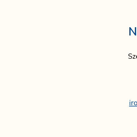
N
Sz
ir