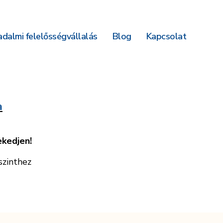
dalmi felelősségvállalás
Blog
Kapcsolat
a
ekedjen!
szinthez