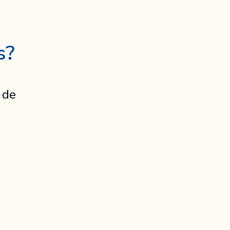
s?
 de