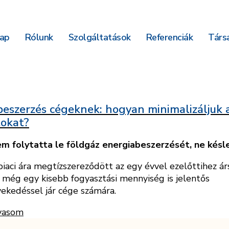
ap
Rólunk
Szolgáltatások
Referenciák
Társa
s
eszerzés cégeknek: hogyan minimalizáljuk 
tokat?
m folytatta le földgáz energiabeszerzését, ne késl
piaci ára megtízszereződött az egy évvel ezelőttihez ár
y még egy kisebb fogyasztási mennyiség is jelentős
ekedéssel jár cége számára.
vasom