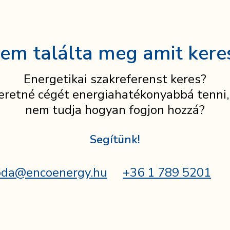
em találta meg amit kere
Energetikai szakreferenst keres?
eretné cégét energiahatékonyabbá tenni,
nem tudja hogyan fogjon hozzá?
Segítünk!
oda@encoenergy.hu
+36 1 789 5201