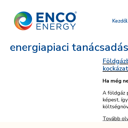
Kezdől
energiapiaci tanácsadá
Földgázb
kockáza
Ha még ne
A földgáz 
képest, íg
költségnöv
Tovább ol