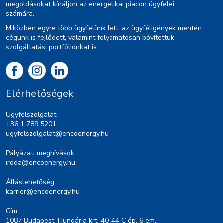
megoldásokat kínáljon az energetikai piacon ügyfelei
számára.
Miközben egyre több ügyfelünk lett, az ügyféligények mentén
cégünk is fejlődött, valamint folyamatosan bővítettük
szolgáltatási portfóliónkat is.
Elérhetőségek
Ügyfélszolgálat:
+36 1 789 5201
ugyfelszolgalat@encoenergy.hu
Pályázati meghívások:
iroda@encoenergy.hu
Álláslehetőség:
karrier@encoenergy.hu
Cím:
1087 Budapest, Hungária krt. 40-44 C ép. 6 em.