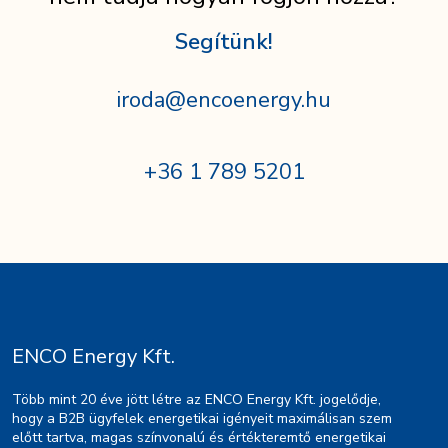
Segítünk!
iroda@encoenergy.hu
+36 1 789 5201
ENCO Energy Kft.
Több mint 20 éve jött létre az ENCO Energy Kft. jogelődje,
hogy a B2B ügyfelek energetikai igényeit maximálisan szem
előtt tartva, magas színvonalú és értékteremtő energetikai