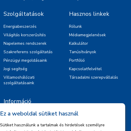
Szolgáltatások
Hasznos linkek
Energiabeszerzés
Rólunk
Világítás korszerűsítés
Médiamegjelenések
Napelemes rendszerek
Kalkulátor
Szakreferens szolgáltatás
Tanúsítványok
Pénzügyi megoldásaink
Portfólió
Jogi segítség
Kapcsolatfelvétel
Villamoshálózati
Társadalmi szerepvállalás
szolgáltatásaink
Információ
Ez a weboldal sütiket használ
Kiajánlók
Jognyilatkozat
Sütiket használunk a tartalmak és hirdetések személyre
Szerzői jogok