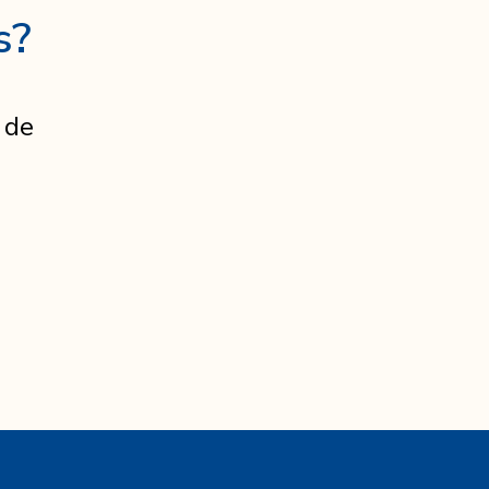
s?
 de