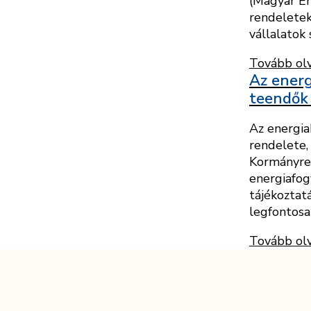
(Magyar En
rendeletek
vállalatok 
Tovább ol
Az energ
teendők
Az energia
rendelete,
Kormányren
energiafog
tájékoztat
legfontosa
Tovább ol