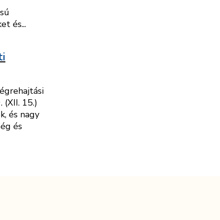
ású
t és...
ti
égrehajtási
(XII. 15.)
k, és nagy
ség és