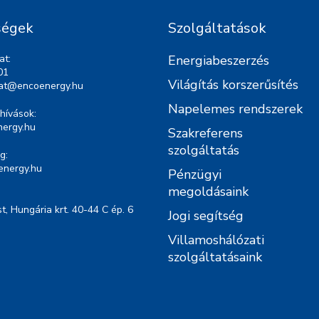
ségek
Szolgáltatások
at:
Energiabeszerzés
01
Világítás korszerűsítés
lat@encoenergy.hu
Napelemes rendszerek
hívások:
ergy.hu
Szakreferens
szolgáltatás
g:
energy.hu
Pénzügyi
megoldásaink
, Hungária krt. 40-44 C ép. 6
Jogi segítség
Villamoshálózati
szolgáltatásaink