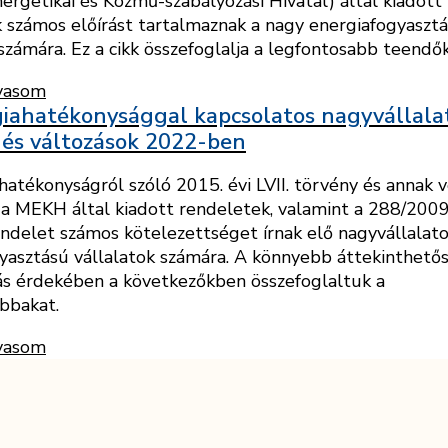
ergetikai és Közmű-szabályozási Hivatal) által kiadott
 számos előírást tartalmaznak a nagy energiafogyaszt
számára. Ez a cikk összefoglalja a legfontosabb teendőke
vasom
iahatékonysággal kapcsolatos nagyvállala
 és változások 2022-ben
hatékonyságról szóló 2015. évi LVII. törvény és annak v
 a MEKH által kiadott rendeletek, valamint a 288/2009. 
delet számos kötelezettséget írnak elő nagyvállalato
yasztású vállalatok számára. A könnyebb áttekinthető
ás érdekében a következőkben összefoglaltuk a
bbakat.
vasom