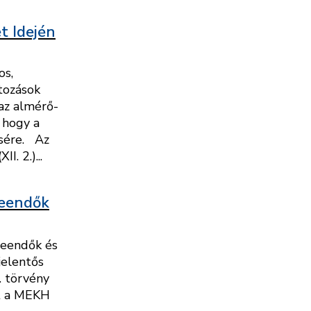
t Idején
os,
ltozások
 az almérő-
, hogy a
ésére. Az
. 2.)...
teendők
Teendők és
jelentős
. törvény
nt a MEKH