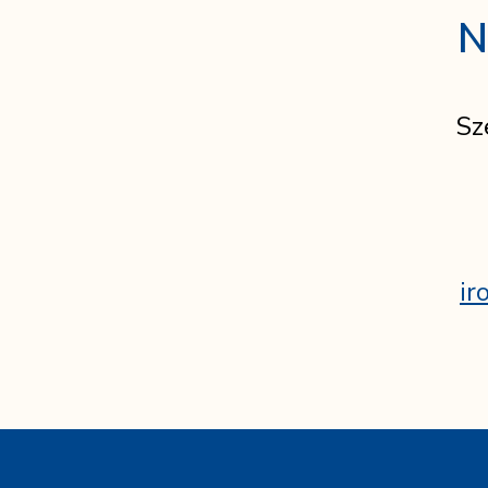
N
Sz
ir