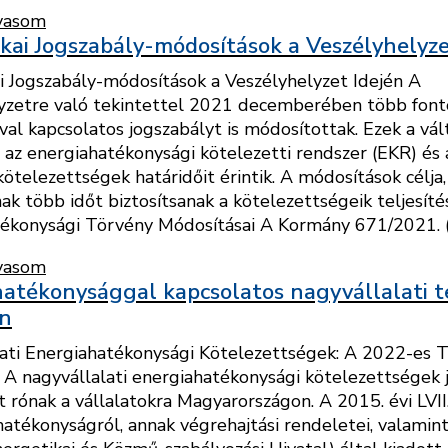
vasom
kai Jogszabály-módosítások a Veszélyhelyze
i Jogszabály-módosítások a Veszélyhelyzet Idején A
yzetre való tekintettel 2021 decemberében több font
val kapcsolatos jogszabályt is módosítottak. Ezek a vá
 az energiahatékonysági kötelezetti rendszer (EKR) és
kötelezettségek határidőit érintik. A módosítások célja
nak több időt biztosítsanak a kötelezettségeik teljesít
ékonysági Törvény Módosításai A Kormány 671/2021. (XII
vasom
atékonysággal kapcsolatos nagyvállalati 
n
ati Energiahatékonysági Kötelezettségek: A 2022-es 
 A nagyvállalati energiahatékonysági kötelezettségek 
t rónak a vállalatokra Magyarországon. A 2015. évi LVII
hatékonyságról, annak végrehajtási rendeletei, valami