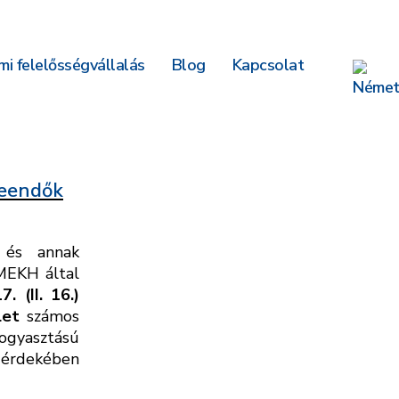
i felelősségvállalás
Blog
Kapcsolat
teendők
és annak
 MEKH által
7. (II. 16.)
let
számos
ogyasztású
s érdekében