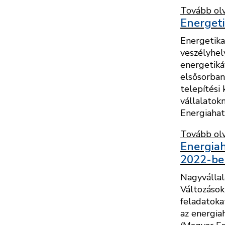
Tovább ol
Energeti
Energetika
veszélyhel
energetiká
elsősorban
telepítési 
vállalatok
Energiahat
Tovább ol
Energiah
2022-be
Nagyvállal
Változások
feladatoka
az energia