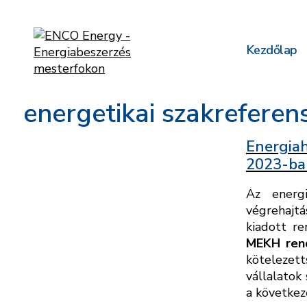
Kezdőlap
energetikai szakreferen
Energiah
2023-ba
Az energ
végrehajtá
kiadott re
MEKH ren
kötelezet
vállalatok
a következ