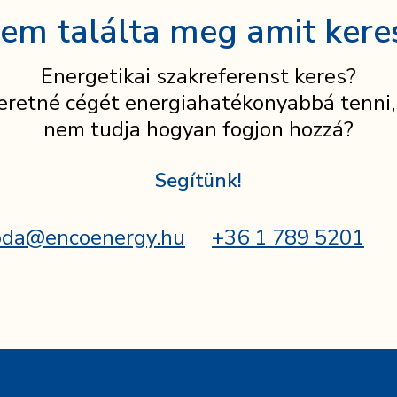
em találta meg amit kere
Energetikai szakreferenst keres?
eretné cégét energiahatékonyabbá tenni,
nem tudja hogyan fogjon hozzá?
Segítünk!
oda@encoenergy.hu
+36 1 789 5201