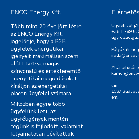
ENCO Energy Kft.
Elérhető
Több mint 20 éve jött létre
Ügyfélszolgál
+36 1 789 52
az ENCO Energy Kft.
ugyfelszolga
jogelődje, hogy a B2B
ügyfelek energetikai
Pályázati meg
igényeit maximálisan szem
iroda@encoen
előtt tartva, magas
Álláslehetősé
színvonalú és értékteremtő
karrier@enco
energetikai megoldásokat
kínáljon az energetikai
Cím:
1087 Budapest
piacon ügyfelei számára.
em.
Miközben egyre több
ügyfelünk lett, az
ügyféligények mentén
cégünk is fejlődött, valamint
folyamatosan bővítettük