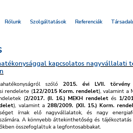
Rólunk
Szolgáltatások
Referenciák
Társadalm
s
atékonysággal kapcsolatos nagyvállalati 
n
iahatékonyságról szóló
2015. évi LVII. törvény
si rendelete (
122/2015 Korm. rendelet
), valamint a
ndeletek (
2/2017. (II. 16.) MEKH rendelet
és
1/201
delet
), valamint a
288/2009. (XII. 15.) Korm. rende
tséget írnak elő nagyvállalatok, és nagy energiaf
 számára. A könnyebb áttekinthetőség és tájékoztatá
őkben összefoglaltuk a legfontosabbakat.