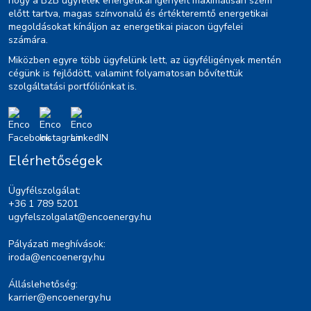
hogy a B2B ügyfelek energetikai igényeit maximálisan szem
előtt tartva, magas színvonalú és értékteremtő energetikai
megoldásokat kínáljon az energetikai piacon ügyfelei
számára.
Miközben egyre több ügyfelünk lett, az ügyféligények mentén
cégünk is fejlődött, valamint folyamatosan bővítettük
szolgáltatási portfóliónkat is.
Elérhetőségek
Ügyfélszolgálat:
+36 1 789 5201
ugyfelszolgalat@encoenergy.hu
Pályázati meghívások:
iroda@encoenergy.hu
Álláslehetőség:
karrier@encoenergy.hu