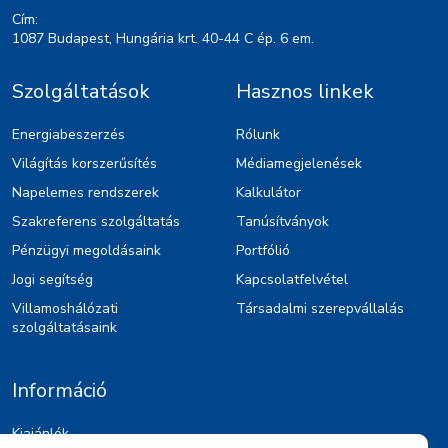
Cím:
1087 Budapest, Hungária krt. 40-44 C ép. 6 em.
Szolgáltatások
Hasznos linkek
Energiabeszerzés
Rólunk
Világítás korszerűsítés
Médiamegjelenések
Napelemes rendszerek
Kalkulátor
Szakreferens szolgáltatás
Tanúsítványok
Pénzügyi megoldásaink
Portfólió
Jogi segítség
Kapcsolatfelvétel
Villamoshálózati
Társadalmi szerepvállalás
szolgáltatásaink
Információ
Kiajánlók