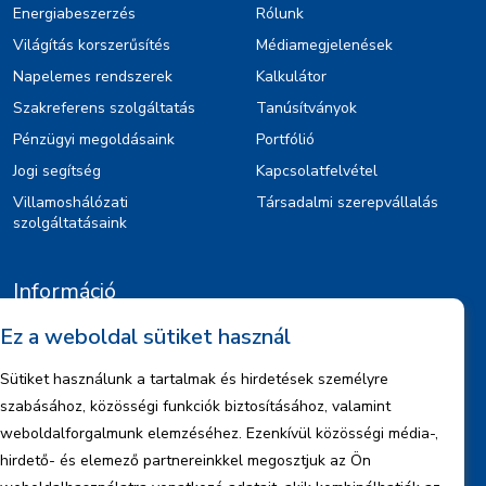
Energiabeszerzés
Rólunk
Világítás korszerűsítés
Médiamegjelenések
Napelemes rendszerek
Kalkulátor
Szakreferens szolgáltatás
Tanúsítványok
Pénzügyi megoldásaink
Portfólió
Jogi segítség
Kapcsolatfelvétel
Villamoshálózati
Társadalmi szerepvállalás
szolgáltatásaink
Információ
Ez a weboldal sütiket használ
Kiajánlók
Jognyilatkozat
Sütiket használunk a tartalmak és hirdetések személyre
Szerzői jogok
szabásához, közösségi funkciók biztosításához, valamint
Adatkezelési tájékoztató
weboldalforgalmunk elemzéséhez. Ezenkívül közösségi média-,
hirdető- és elemező partnereinkkel megosztjuk az Ön
Céginformáció