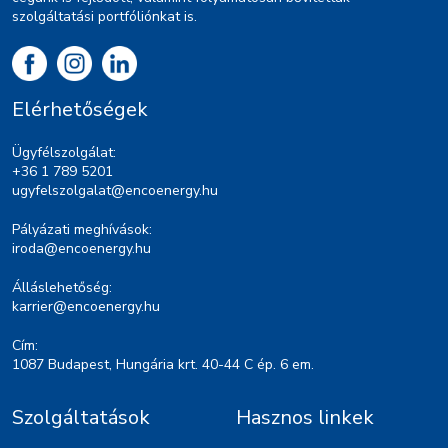
szolgáltatási portfóliónkat is.
Elérhetőségek
Ügyfélszolgálat:
+36 1 789 5201
ugyfelszolgalat@encoenergy.hu
Pályázati meghívások:
iroda@encoenergy.hu
Álláslehetőség:
karrier@encoenergy.hu
Cím:
1087 Budapest, Hungária krt. 40-44 C ép. 6 em.
Szolgáltatások
Hasznos linkek