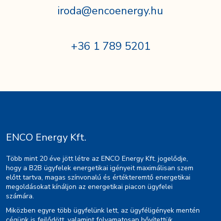
iroda@encoenergy.hu
+36 1 789 5201
ENCO Energy Kft.
Több mint 20 éve jött létre az ENCO Energy Kft. jogelődje,
hogy a B2B ügyfelek energetikai igényeit maximálisan szem
előtt tartva, magas színvonalú és értékteremtő energetikai
megoldásokat kínáljon az energetikai piacon ügyfelei
számára.
Miközben egyre több ügyfelünk lett, az ügyféligények mentén
cégünk is fejlődött, valamint folyamatosan bővítettük