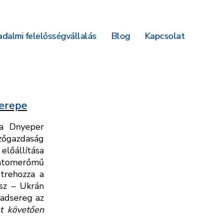
dalmi felelősségvállalás
Blog
Kapcsolat
zerepe
 a Dnyeper
zőgazdaság
előállítása
 atomerőmű
trehozza a
osz – Ukrán
hadsereg az
t követően