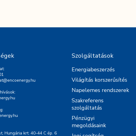
ségek
Szolgáltatások
at:
Energiabeszerzés
01
Világítás korszerűsítés
lat@encoenergy.hu
Napelemes rendszerek
hívások:
ergy.hu
Szakreferens
szolgáltatás
g:
energy.hu
Pénzügyi
megoldásaink
, Hungária krt. 40-44 C ép. 6
Jogi segítség