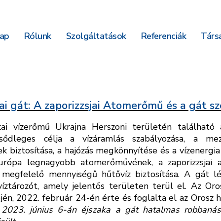
ap
Rólunk
Szolgáltatások
Referenciák
Társa
i gát: A zaporizzsjai Atomerőmű és a gát s
ai vízerőmű Ukrajna Herszoni területén található
lsődleges célja a vízáramlás szabályozása, a me
k biztosítása, a hajózás megkönnyítése és a vízenergia 
urópa legnagyobb atomerőművének, a zaporizzsjai
 megfelelő mennyiségű hűtővíz biztosítása. A gát lé
íztározót, amely jelentős területen terül el. Az Or
jén, 2022. február 24-én érte és foglalta el az Orosz 
.
2023. június 6-án éjszaka a gát hatalmas robbanás