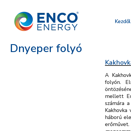
Kezdől
Dnyeper folyó
Kakhovka
A Kakhovk
folyón. E
öntözéséne
mellett E
számára a
Kakhovka v
háború ele
erőművet