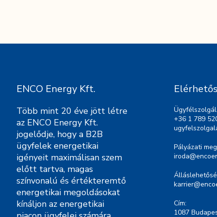
ENCO Energy Kft.
Elérhető
Több mint 20 éve jött létre
Ügyfélszolgál
+36 1 789 52
az ENCO Energy Kft.
ugyfelszolga
jogelődje, hogy a B2B
ügyfelek energetikai
Pályázati meg
igényeit maximálisan szem
iroda@encoen
előtt tartva, magas
Álláslehetősé
színvonalú és értékteremtő
karrier@enco
energetikai megoldásokat
kínáljon az energetikai
Cím:
1087 Budapest
piacon ügyfelei számára.