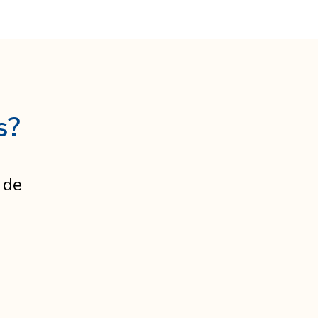
s?
 de