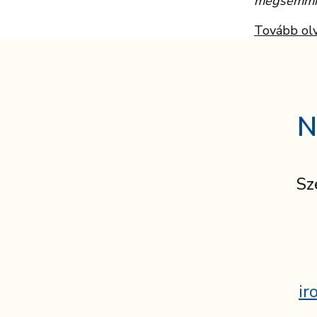
megsemmis
Tovább ol
N
Sz
ir