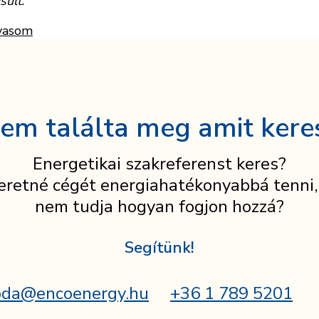
ült.
vasom
em találta meg amit kere
Energetikai szakreferenst keres?
eretné cégét energiahatékonyabbá tenni,
nem tudja hogyan fogjon hozzá?
Segítünk!
oda@encoenergy.hu
+36 1 789 5201