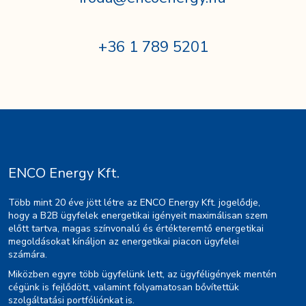
+36 1 789 5201
ENCO Energy Kft.
Több mint 20 éve jött létre az ENCO Energy Kft. jogelődje,
hogy a B2B ügyfelek energetikai igényeit maximálisan szem
előtt tartva, magas színvonalú és értékteremtő energetikai
megoldásokat kínáljon az energetikai piacon ügyfelei
számára.
Miközben egyre több ügyfelünk lett, az ügyféligények mentén
cégünk is fejlődött, valamint folyamatosan bővítettük
szolgáltatási portfóliónkat is.