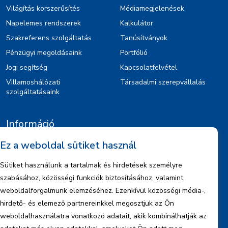
Világítás korszerűsítés
Médiamegjelenések
Napelemes rendszerek
Kalkulátor
Szakreferens szolgáltatás
Tanúsítványok
Pénzügyi megoldásaink
Portfólió
Jogi segítség
Kapcsolatfelvétel
Villamoshálózati
Társadalmi szerepvállalás
szolgáltatásaink
Információ
Ez a weboldal sütiket használ
Kiajánlók
Jognyilatkozat
Sütiket használunk a tartalmak és hirdetések személyre
Szerzői jogok
szabásához, közösségi funkciók biztosításához, valamint
Adatkezelési tájékoztató
weboldalforgalmunk elemzéséhez. Ezenkívül közösségi média-,
hirdető- és elemező partnereinkkel megosztjuk az Ön
Céginformáció
weboldalhasználatra vonatkozó adatait, akik kombinálhatják az
Jelentések