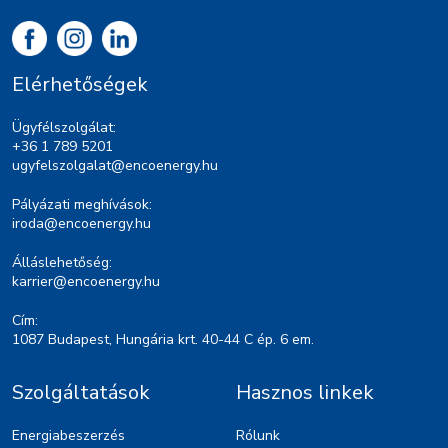
Elérhetőségek
Ügyfélszolgálat:
+36 1 789 5201
ugyfelszolgalat@encoenergy.hu
Pályázati meghívások:
iroda@encoenergy.hu
Álláslehetőség:
karrier@encoenergy.hu
Cím:
1087 Budapest, Hungária krt. 40-44 C ép. 6 em.
Szolgáltatások
Hasznos linkek
Energiabeszerzés
Rólunk