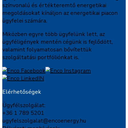
színvonalú és értékteremtő energetikai
megoldásokat kínáljon az energetikai piacon
ügyfelei számára.
Miközben egyre több ügyfelünk lett, az
ügyféligények mentén cégünk is fejlődött,
valamint folyamatosan bővítettük
szolgáltatási portfóliónkat is.
Elérhetőségek
Ügyfélszolgálat:
+36 1 789 5201
ugyfelszolgalat@encoenergy.hu