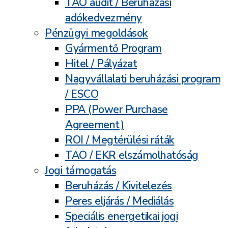
TAO audit / Beruházási
adókedvezmény
Pénzügyi megoldások
Gyármentő Program
Hitel / Pályázat
Nagyvállalati beruházási program
/ ESCO
PPA (Power Purchase
Agreement)
ROI / Megtérülési ráták
TAO / EKR elszámolhatóság
Jogi támogatás
Beruházás / Kivitelezés
Peres eljárás / Mediálás
Speciális energetikai jogi