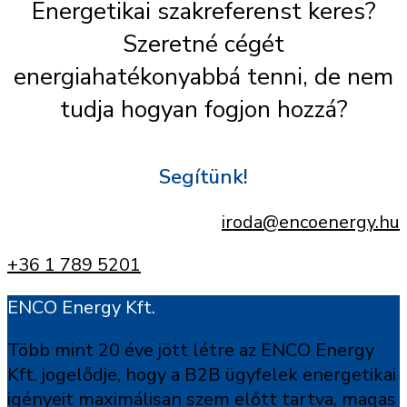
Energetikai szakreferenst keres?
Szeretné cégét
energiahatékonyabbá tenni, de nem
tudja hogyan fogjon hozzá?
Segítünk!
iroda@encoenergy.hu
+36 1 789 5201
ENCO Energy Kft.
Több mint 20 éve jött létre az ENCO Energy
Kft. jogelődje, hogy a B2B ügyfelek energetikai
igényeit maximálisan szem előtt tartva, magas