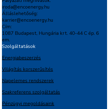
Pályázati meghívások:
iroda@encoenergy.hu
Álláslehetőség:
karrier@encoenergy.hu
Cím:
1087 Budapest, Hungária krt. 40-44 C ép. 6
em.
Szolgáltatások
Energiabeszerzés
Világítás korszerűsítés
Napelemes rendszerek
Szakreferens szolgáltatás
Pénzügyi megoldásaink