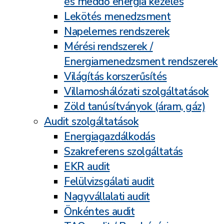
és meddő energia kezelés
Lekötés menedzsment
Napelemes rendszerek
Mérési rendszerek /
Energiamenedzsment rendszerek
Világítás korszerűsítés
Villamoshálózati szolgáltatások
Zöld tanúsítványok (áram, gáz)
Audit szolgáltatások
Energiagazdálkodás
Szakreferens szolgáltatás
EKR audit
Felülvizsgálati audit
Nagyvállalati audit
Önkéntes audit