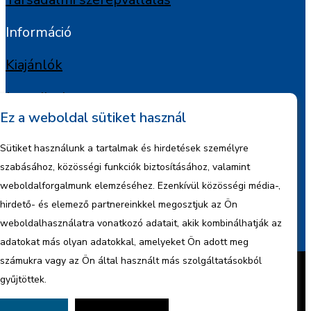
Információ
Kiajánlók
Jognyilatkozat
Ez a weboldal sütiket használ
Szerzői jogok
Sütiket használunk a tartalmak és hirdetések személyre
Adatkezelési tájékoztató
szabásához, közösségi funkciók biztosításához, valamint
weboldalforgalmunk elemzéséhez. Ezenkívül közösségi média-,
Céginformáció
hirdető- és elemező partnereinkkel megosztjuk az Ön
weboldalhasználatra vonatkozó adatait, akik kombinálhatják az
Jelentések
adatokat más olyan adatokkal, amelyeket Ön adott meg
Készítette:
BonsAI HorizON Kft.
számukra vagy az Ön által használt más szolgáltatásokból
Minden jog fenntartva – 2026 © ENCO
gyűjtöttek.
Energy Kft.