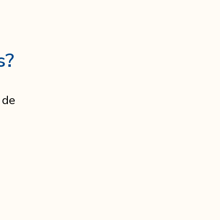
s?
 de