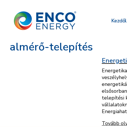
Kezdől
almérő-telepítés
Energeti
Energetika
veszélyhel
energetiká
elsősorban
telepítési 
vállalatok
Energiahat
Tovább ol