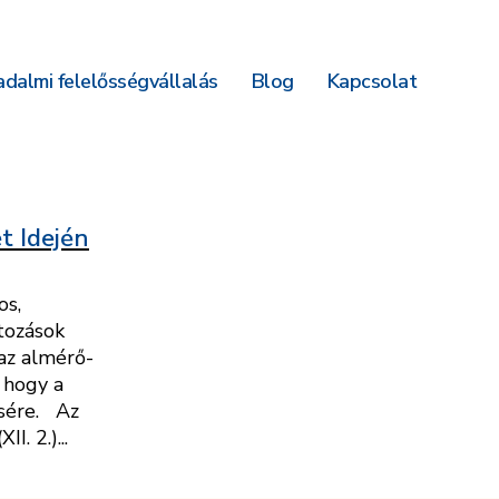
dalmi felelősségvállalás
Blog
Kapcsolat
t Idején
os,
ltozások
 az almérő-
, hogy a
ésére. Az
. 2.)...