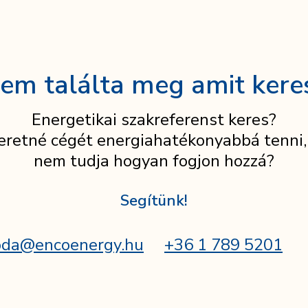
em találta meg amit kere
Energetikai szakreferenst keres?
eretné cégét energiahatékonyabbá tenni,
nem tudja hogyan fogjon hozzá?
Segítünk!
oda@encoenergy.hu
+36 1 789 5201