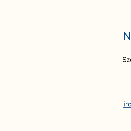
N
Sz
ir