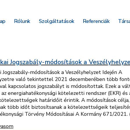
ap
Rólunk
Szolgáltatások
Referenciák
Társa
kai Jogszabály-módosítások a Veszélyhelyze
i Jogszabály-módosítások a Veszélyhelyzet Idején A
yzetre való tekintettel 2021 decemberében több font
val kapcsolatos jogszabályt is módosítottak. Ezek a vá
 az energiahatékonysági kötelezetti rendszer (EKR) és
kötelezettségek határidőit érintik. A módosítások célja
nak több időt biztosítsanak a kötelezettségeik teljesít
ékonysági Törvény Módosításai A Kormány 671/2021. (XII
vasom