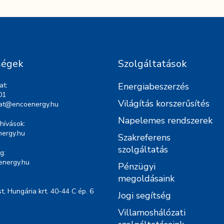
ségek
Szolgáltatások
at:
Energiabeszerzés
01
Világítás korszerűsítés
lat@encoenergy.hu
Napelemes rendszerek
hívások:
ergy.hu
Szakreferens
szolgáltatás
g:
energy.hu
Pénzügyi
megoldásaink
, Hungária krt. 40-44 C ép. 6
Jogi segítség
Villamoshálózati