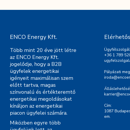
ENCO Energy Kft.
Elérhető
Több mint 20 éve jött létre
Ügyfélszolgál
+36 1 789 52
az ENCO Energy Kft.
ugyfelszolga
jogelődje, hogy a B2B
ügyfelek energetikai
Pályázati meg
igényeit maximálisan szem
iroda@encoen
előtt tartva, magas
Álláslehetősé
színvonalú és értékteremtő
karrier@enco
energetikai megoldásokat
kínáljon az energetikai
Cím:
1087 Budapest
piacon ügyfelei számára.
em.
Miközben egyre több
ügyfelünk lett, az