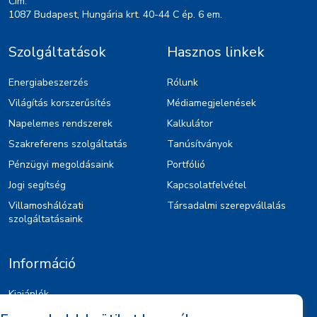
Cím:
1087 Budapest, Hungária krt. 40-44 C ép. 6 em.
Szolgáltatások
Hasznos linkek
Energiabeszerzés
Rólunk
Világítás korszerűsítés
Médiamegjelenések
Napelemes rendszerek
Kalkulátor
Szakreferens szolgáltatás
Tanúsítványok
Pénzügyi megoldásaink
Portfólió
Jogi segítség
Kapcsolatfelvétel
Villamoshálózati
Társadalmi szerepvállalás
szolgáltatásaink
Információ
Kiajánlók
Jognyilatkozat