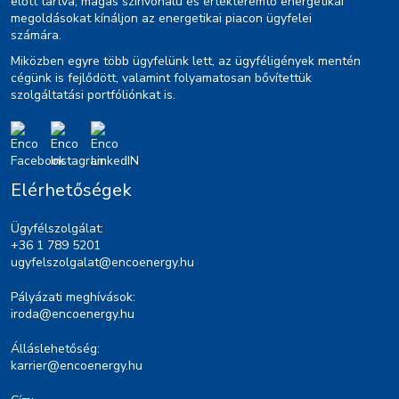
előtt tartva, magas színvonalú és értékteremtő energetikai
megoldásokat kínáljon az energetikai piacon ügyfelei
számára.
Miközben egyre több ügyfelünk lett, az ügyféligények mentén
cégünk is fejlődött, valamint folyamatosan bővítettük
szolgáltatási portfóliónkat is.
Elérhetőségek
Ügyfélszolgálat:
+36 1 789 5201
ugyfelszolgalat@encoenergy.hu
Pályázati meghívások:
iroda@encoenergy.hu
Álláslehetőség:
karrier@encoenergy.hu