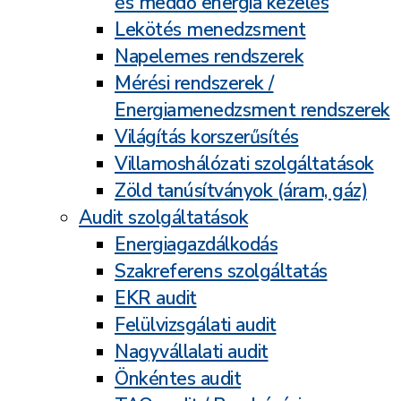
és meddő energia kezelés
Lekötés menedzsment
Napelemes rendszerek
Mérési rendszerek /
Energiamenedzsment rendszerek
Világítás korszerűsítés
Villamoshálózati szolgáltatások
Zöld tanúsítványok (áram, gáz)
Audit szolgáltatások
Energiagazdálkodás
Szakreferens szolgáltatás
EKR audit
Felülvizsgálati audit
Nagyvállalati audit
Önkéntes audit