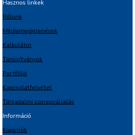
Hasznos linkek
Rólunk
Médiamegjelenések
Kalkulátor
Tanúsítványok
Portfólió
Kapcsolatfelvétel
Társadalmi szerepvállalás
Információ
Kiajánlók