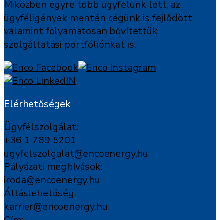
Miközben egyre több ügyfelünk lett, az
ügyféligények mentén cégünk is fejlődött,
valamint folyamatosan bővítettük
szolgáltatási portfóliónkat is.
Elérhetőségek
Ügyfélszolgálat:
+36 1 789 5201
ugyfelszolgalat@encoenergy.hu
Pályázati meghívások:
iroda@encoenergy.hu
Álláslehetőség:
karrier@encoenergy.hu
Cím: