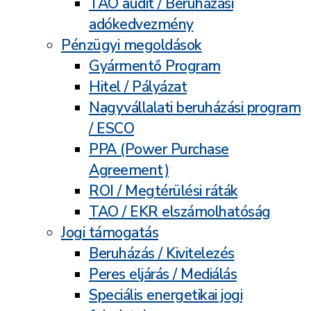
TAO audit / Beruházási
adókedvezmény
Pénzügyi megoldások
Gyármentő Program
Hitel / Pályázat
Nagyvállalati beruházási program
/ ESCO
PPA (Power Purchase
Agreement)
ROI / Megtérülési ráták
TAO / EKR elszámolhatóság
Jogi támogatás
Beruházás / Kivitelezés
Peres eljárás / Mediálás
Speciális energetikai jogi