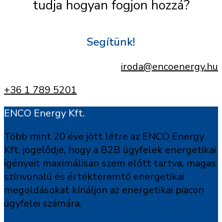
tudja hogyan fogjon hozzá?
Segítünk!
iroda@encoenergy.hu
+36 1 789 5201
ENCO Energy Kft.
Több mint 20 éve jött létre az ENCO Energy
Kft. jogelődje, hogy a B2B ügyfelek energetikai
igényeit maximálisan szem előtt tartva, magas
színvonalú és értékteremtő energetikai
megoldásokat kínáljon az energetikai piacon
ügyfelei számára.