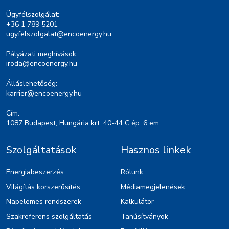
Ügyfélszolgálat:
+36 1 789 5201
ugyfelszolgalat@encoenergy.hu
Pályázati meghívások:
iroda@encoenergy.hu
Álláslehetőség:
karrier@encoenergy.hu
Cím:
1087 Budapest, Hungária krt. 40-44 C ép. 6 em.
Szolgáltatások
Hasznos linkek
Energiabeszerzés
Rólunk
Világítás korszerűsítés
Médiamegjelenések
Napelemes rendszerek
Kalkulátor
Szakreferens szolgáltatás
Tanúsítványok