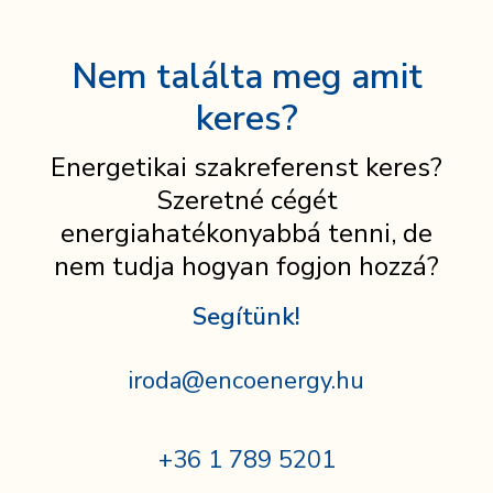
Nem találta meg amit
keres?
Energetikai szakreferenst keres?
Szeretné cégét
energiahatékonyabbá tenni, de
nem tudja hogyan fogjon hozzá?
Segítünk!
iroda@encoenergy.hu
+36 1 789 5201