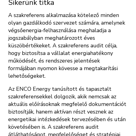
Sikerünk titka
A szakreferens alkalmazása kötelező minden
olyan gazdálkodó szervezet számára, amelynek
végsőenergia-felhasználása meghaladja a
jogszabályban meghatározott éves
küszöbértékeket. A szakreferens audit célja,
hogy biztosítsa a vállalat energiahatékony
működését, és rendszeres jelentések
formájában nyomon kövesse a megtakarítási
lehetőségeket.
Az ENCO Energy tanúsított és tapasztalt
szakreferensekkel dolgozik, akik nemcsak az
aktuális előírásoknak megfelelő dokumentációt
biztosítják, hanem aktívan részt vesznek az
energetikai intézkedések tervezésében és után
követésében is. A szakreferens audit
átláthatóságot, megfelelőséget és stratégiai