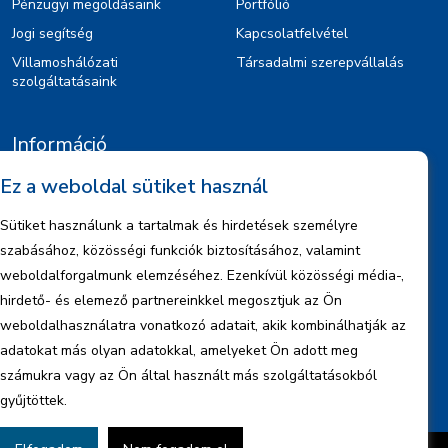
Pénzügyi megoldásaink
Portfólió
Jogi segítség
Kapcsolatfelvétel
Villamoshálózati
Társadalmi szerepvállalás
szolgáltatásaink
Információ
Ez a weboldal sütiket használ
Kiajánlók
Jognyilatkozat
Sütiket használunk a tartalmak és hirdetések személyre
Szerzői jogok
szabásához, közösségi funkciók biztosításához, valamint
Adatkezelési tájékoztató
weboldalforgalmunk elemzéséhez. Ezenkívül közösségi média-,
hirdető- és elemező partnereinkkel megosztjuk az Ön
Céginformáció
weboldalhasználatra vonatkozó adatait, akik kombinálhatják az
Jelentések
adatokat más olyan adatokkal, amelyeket Ön adott meg
számukra vagy az Ön által használt más szolgáltatásokból
gyűjtöttek.