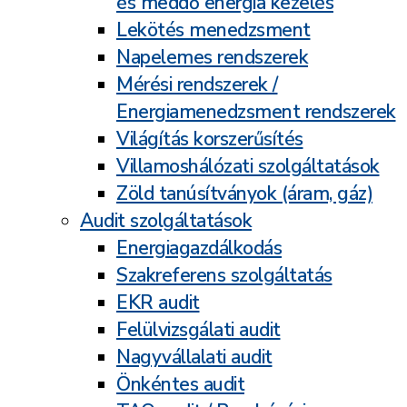
és meddő energia kezelés
Lekötés menedzsment
Napelemes rendszerek
Mérési rendszerek /
Energiamenedzsment rendszerek
Világítás korszerűsítés
Villamoshálózati szolgáltatások
Zöld tanúsítványok (áram, gáz)
Audit szolgáltatások
Energiagazdálkodás
Szakreferens szolgáltatás
EKR audit
Felülvizsgálati audit
Nagyvállalati audit
Önkéntes audit