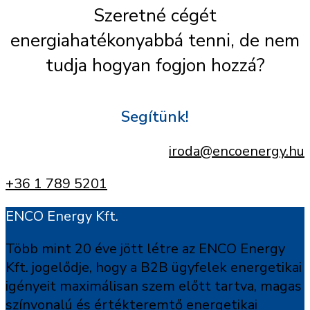
Szeretné cégét
energiahatékonyabbá tenni, de nem
tudja hogyan fogjon hozzá?
Segítünk!
iroda@encoenergy.hu
+36 1 789 5201
ENCO Energy Kft.
Több mint 20 éve jött létre az ENCO Energy
Kft. jogelődje, hogy a B2B ügyfelek energetikai
igényeit maximálisan szem előtt tartva, magas
színvonalú és értékteremtő energetikai