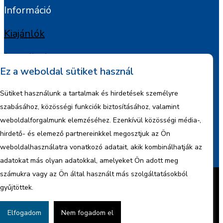
Információ
Kiajánlók
Jognyilatkozat
Ez a weboldal sütiket használ
Szerzői jogok
Sütiket használunk a tartalmak és hirdetések személyre
Adatkezelési tájékoztató
szabásához, közösségi funkciók biztosításához, valamint
weboldalforgalmunk elemzéséhez. Ezenkívül közösségi média-,
Céginformáció
hirdető- és elemező partnereinkkel megosztjuk az Ön
weboldalhasználatra vonatkozó adatait, akik kombinálhatják az
Jelentések
adatokat más olyan adatokkal, amelyeket Ön adott meg
Készítette:
BonsAI HorizON Kft.
számukra vagy az Ön által használt más szolgáltatásokból
Minden jog fenntartva – 2026 © ENCO
gyűjtöttek.
Energy Kft.
Cookie tájékoztató
Adatvédelmi
Elfogadom
Nem fogadom el