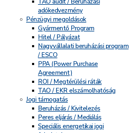
TAO audit / Beruházási
adókedvezmény
Pénzügyi megoldások
Gyármentő Program
Hitel / Pályázat
Nagyvállalati beruházási program
/ ESCO
PPA (Power Purchase
Agreement)
ROI / Megtérülési ráták
TAO / EKR elszámolhatóság
Jogi támogatás
Beruházás / Kivitelezés
Peres eljárás / Mediálás
Speciális energetikai jogi