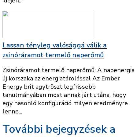
idején...
Lassan tényleg valósággá válik a
zsinóráramot termelő naperőmű
Zsinóráramot termelő naperőmű: A napenergia
új korszaka az energiatárolással Az Ember
Energy brit agytröszt legfrissebb
tanulmányában most annak járt utána, hogy
egy hasonló konfiguráció milyen eredményre
lenne...
További bejegyzések a