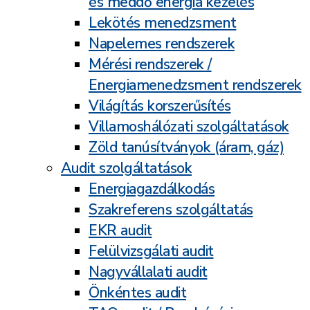
és meddő energia kezelés
Lekötés menedzsment
Napelemes rendszerek
Mérési rendszerek /
Energiamenedzsment rendszerek
Világítás korszerűsítés
Villamoshálózati szolgáltatások
Zöld tanúsítványok (áram, gáz)
Audit szolgáltatások
Energiagazdálkodás
Szakreferens szolgáltatás
EKR audit
Felülvizsgálati audit
Nagyvállalati audit
Önkéntes audit