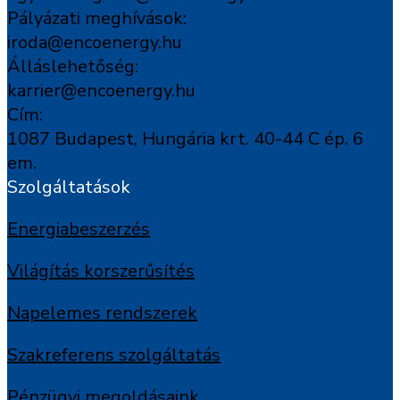
Pályázati meghívások:
iroda@encoenergy.hu
Álláslehetőség:
karrier@encoenergy.hu
Cím:
1087 Budapest, Hungária krt. 40-44 C ép. 6
em.
Szolgáltatások
Energiabeszerzés
Világítás korszerűsítés
Napelemes rendszerek
Szakreferens szolgáltatás
Pénzügyi megoldásaink