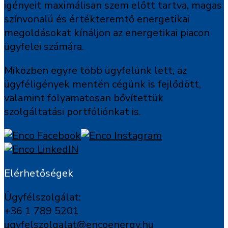
igényeit maximálisan szem előtt tartva, magas
színvonalú és értékteremtő energetikai
megoldásokat kínáljon az energetikai piacon
ügyfelei számára.
Miközben egyre több ügyfelünk lett, az
ügyféligények mentén cégünk is fejlődött,
valamint folyamatosan bővítettük
szolgáltatási portfóliónkat is.
Elérhetőségek
Ügyfélszolgálat:
+36 1 789 5201
ugyfelszolgalat@encoenergy.hu