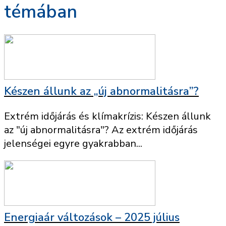
témában
Készen állunk az „új abnormalitásra”?
Extrém időjárás és klímakrízis: Készen állunk
az "új abnormalitásra"? Az extrém időjárás
jelenségei egyre gyakrabban...
Energiaár változások – 2025 július