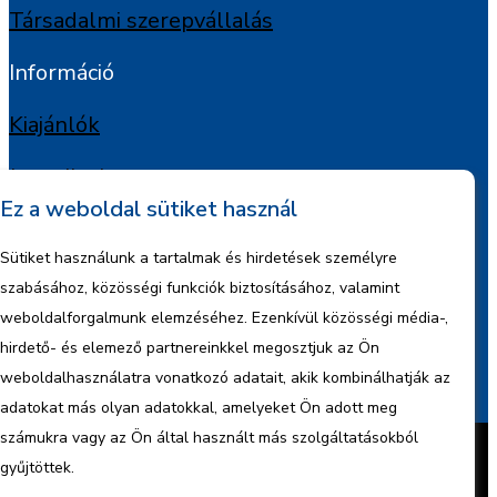
Társadalmi szerepvállalás
Információ
Kiajánlók
Jognyilatkozat
Ez a weboldal sütiket használ
Szerzői jogok
Sütiket használunk a tartalmak és hirdetések személyre
Adatkezelési tájékoztató
szabásához, közösségi funkciók biztosításához, valamint
weboldalforgalmunk elemzéséhez. Ezenkívül közösségi média-,
Céginformáció
hirdető- és elemező partnereinkkel megosztjuk az Ön
weboldalhasználatra vonatkozó adatait, akik kombinálhatják az
Jelentések
adatokat más olyan adatokkal, amelyeket Ön adott meg
Készítette:
BonsAI HorizON Kft.
számukra vagy az Ön által használt más szolgáltatásokból
Minden jog fenntartva – 2026 © ENCO
gyűjtöttek.