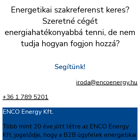
Energetikai szakreferenst keres?
Szeretné cégét
energiahatékonyabbá tenni, de nem
tudja hogyan fogjon hozzá?
Segítünk!
iroda@encoenergy.hu
+36 1 789 5201
ENCO Energy Kft.
Több mint 20 éve jött létre az ENCO Energy
Kft. jogelődje, hogy a B2B ügyfelek energetikai