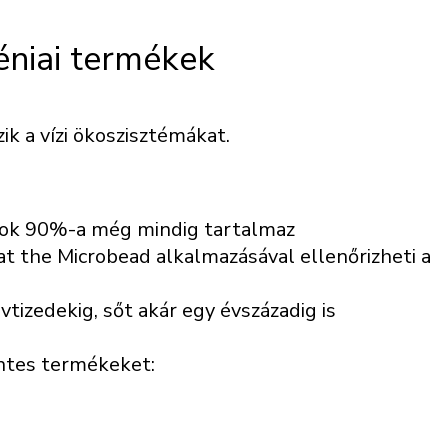
éniai termékek
k a vízi ökoszisztémákat.
mok 90%-a még mindig tartalmaz
at the Microbead alkalmazásával ellenőrizheti a
tizedekig, sőt akár egy évszázadig is
ntes termékeket: