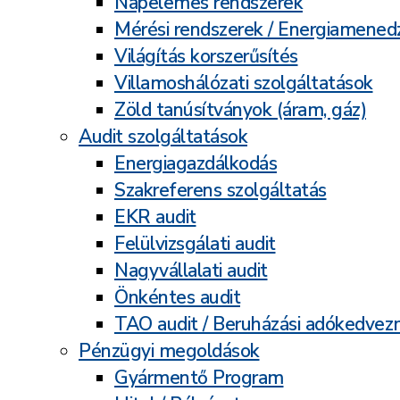
Napelemes rendszerek
Mérési rendszerek / Energiamene
Világítás korszerűsítés
Villamoshálózati szolgáltatások
Zöld tanúsítványok (áram, gáz)
Audit szolgáltatások
Energiagazdálkodás
Szakreferens szolgáltatás
EKR audit
Felülvizsgálati audit
Nagyvállalati audit
Önkéntes audit
TAO audit / Beruházási adókedve
Pénzügyi megoldások
Gyármentő Program