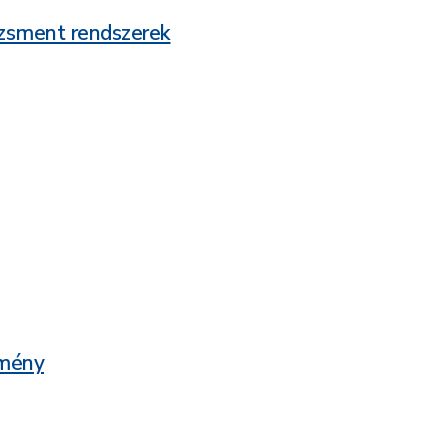
dzsment rendszerek
zmény