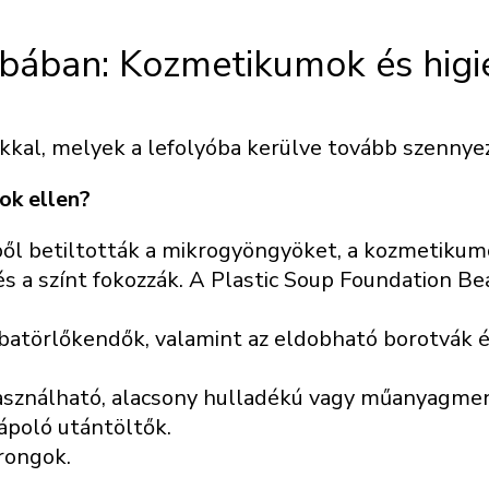
bában: Kozmetikumok és higi
kkal, melyek a lefolyóba kerülve tovább szennyezi
ok ellen?
ből betiltották a mikrogyöngyöket, a kozmetiku
s a színt fokozzák. A Plastic Soup Foundation Be
batörlőkendők, valamint az eldobható borotvák év
asználható, alacsony hulladékú vagy műanyagme
poló utántöltők.
rongok.