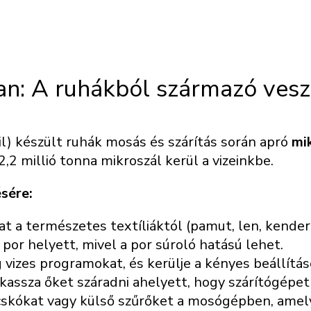
n: A ruhákból származó vesz
ril) készült ruhák mosás és szárítás során apró
mi
,2 millió tonna mikroszál kerül a vizeinkbe.
sére:
t a természetes textíliáktól (pamut, len, kender)
or helyett, mivel a por súroló hatású lehet.
 vizes programokat, és kerülje a kényes beállítás
kassza őket száradni ahelyett, hogy szárítógépet
skókat vagy külső szűrőket a mosógépben, amely