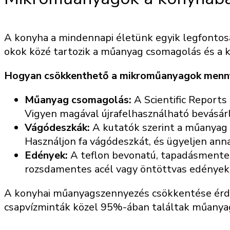
A konyha a mindennapi életünk egyik legfontosa
okok közé tartozik a műanyag csomagolás és a k
Hogyan csökkenthető a mikroműanyagok menn
Műanyag csomagolás:
A Scientific Reports
Vigyen magával újrafelhasználható bevásár
Vágódeszkák:
A kutatók szerint a műanyag 
Használjon fa vágódeszkát, és ügyeljen anna
Edények:
A teflon bevonatú, tapadásmentes 
rozsdamentes acél vagy öntöttvas edényekr
A konyhai műanyagszennyezés csökkentése érdeké
csapvízminták közel 95%-ában találtak műanya