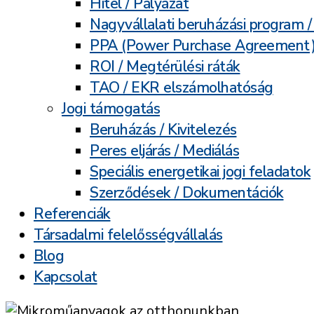
Hitel / Pályázat
Nagyvállalati beruházási program 
PPA (Power Purchase Agreement
ROI / Megtérülési ráták
TAO / EKR elszámolhatóság
Jogi támogatás
Beruházás / Kivitelezés
Peres eljárás / Mediálás
Speciális energetikai jogi feladatok
Szerződések / Dokumentációk
Referenciák
Társadalmi felelősségvállalás
Blog
Kapcsolat