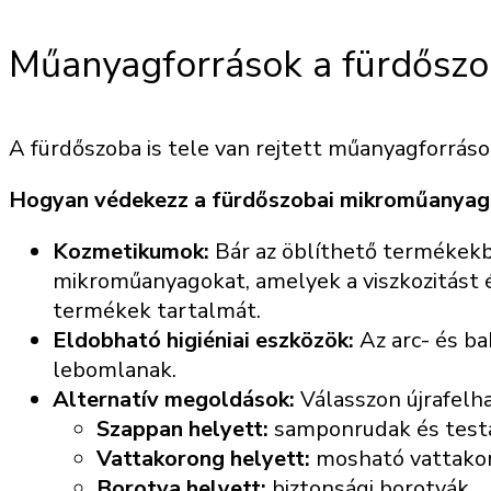
Műanyagforrások a fürdőszo
A fürdőszoba is tele van rejtett műanyagforráso
Hogyan védekezz a fürdőszobai mikroműanyag
Kozmetikumok:
Bár az öblíthető termékek
mikroműanyagokat, amelyek a viszkozitást é
termékek tartalmát.
Eldobható higiéniai eszközök:
Az arc- és ba
lebomlanak.
Alternatív megoldások:
Válasszon újrafelh
Szappan helyett:
samponrudak és testá
Vattakorong helyett:
mosható vattako
Borotva helyett:
biztonsági borotvák.