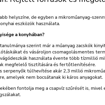
bb helyszíne, de egyben a mikroműanyag-szennyez
onyhai eszközök használata.
yisége a konyhában?
 tanulmánya szerint már a műanyag zacskók kinyi
lótáskákat és vásároljon csomagolásmentes term
vágódeszkák használata évente több tízmillió mik
k megfelelő tisztítására és fertőtlenítésére.
serpenyők túlhevítése akár 2,3 millió mikroműan
e, amelyek nem bocsátanak ki káros anyagokat.
ben fontolja meg a csapvíz szűrését is, mivel e
gszálakat.