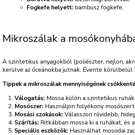
Fogkefe helyett:
bambusz fogkefe.
Mikroszálak a mosókonyhába
A szintetikus anyagokból (poliészter, nejlon, ak
kerülve az óceánokba jutnak. Évente körülbelül 2
Tippek a mikroszálak mennyiségének csökkenté
Válogatás:
Mossa külön a szintetikus ruháka
Mosószer:
Használjon folyékony mosószert p
Mosási szokások:
Válasszon rövidebb, hideg
Szárítás:
Ritkábban mossa ki a ruhákat, és a
Speciális eszközök:
Használhat mosodai zac