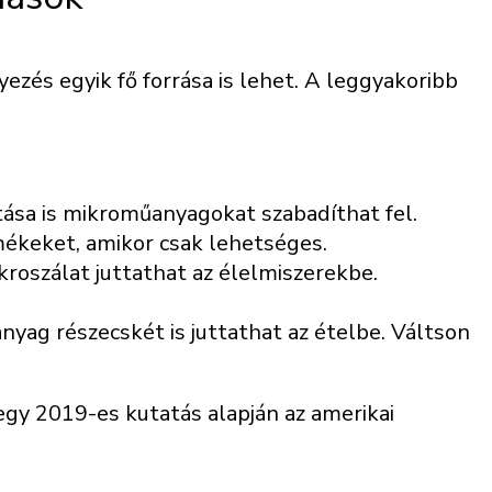
és egyik fő forrása is lehet. A leggyakoribb
tása is mikroműanyagokat szabadíthat fel.
ékeket, amikor csak lehetséges.
roszálat juttathat az élelmiszerekbe.
yag részecskét is juttathat az ételbe. Váltson
gy 2019-es kutatás alapján az amerikai