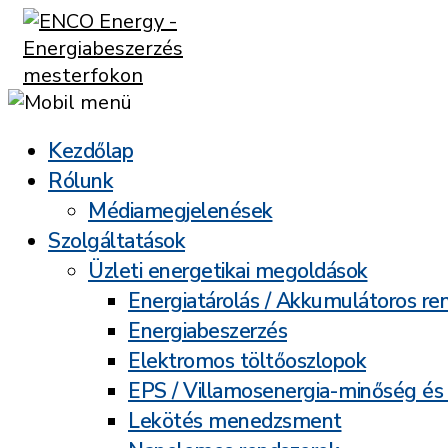
Kezdőlap
Rólunk
Médiamegjelenések
Szolgáltatások
Üzleti energetikai megoldások
Energiatárolás / Akkumulátoros re
Energiabeszerzés
Elektromos töltőoszlopok
EPS / Villamosenergia-minőség és
Lekötés menedzsment