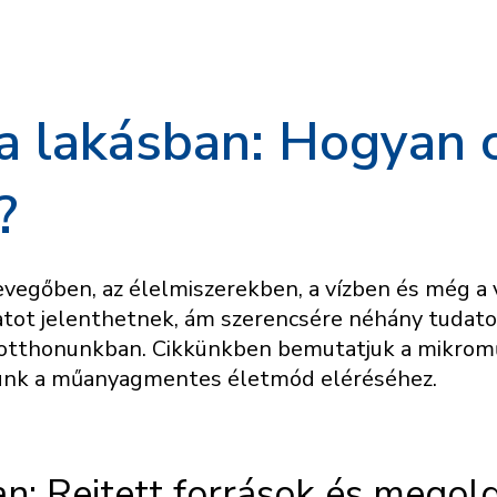
 lakásban: Hogyan 
?
vegőben, az élelmiszerekben, a vízben és még a vé
tot jelenthetnek, ám szerencsére néhány tudatos
otthonunkban. Cikkünkben bemutatjuk a mikroműa
adunk a műanyagmentes életmód eléréséhez.
: Rejtett források és megol