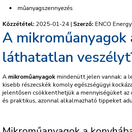
műanyagszennyezés
Közzététel:
2025-01-24
|
Szerző:
ENCO Energy
A mikroműanyagok a
láthatatlan veszélyt
A
mikroműanyagok
mindenütt jelen vannak: a le
kisebb részecskék komoly egészségügyi kockáza
jelentősen csökkenthetjük a mennyiségüket az 
és praktikus, azonnal alkalmazható tippeket 
Mikroműanyagok a konyhában