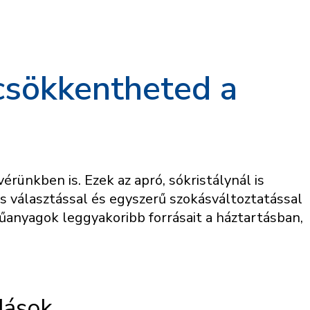
csökkentheted a
rünkben is. Ezek az apró, sókristálynál is
 választással és egyszerű szokásváltoztatással
nyagok leggyakoribb forrásait a háztartásban,
dások