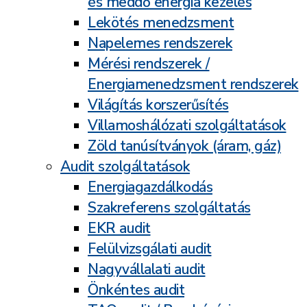
és meddő energia kezelés
Lekötés menedzsment
Napelemes rendszerek
Mérési rendszerek /
Energiamenedzsment rendszerek
Világítás korszerűsítés
Villamoshálózati szolgáltatások
Zöld tanúsítványok (áram, gáz)
Audit szolgáltatások
Energiagazdálkodás
Szakreferens szolgáltatás
EKR audit
Felülvizsgálati audit
Nagyvállalati audit
Önkéntes audit