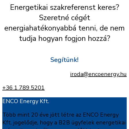
Energetikai szakreferenst keres?
Szeretné cégét
energiahatékonyabbá tenni, de nem
tudja hogyan fogjon hozzá?
Segítünk!
iroda@encoenergy.hu
+36 1 789 5201
ENCO Energy Kft.
Több mint 20 éve jött létre az ENCO Energy
Kft. jogelődje, hogy a B2B ügyfelek energetikai