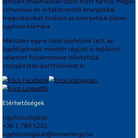
igényeit maximálisan szem előtt tartva, magas
színvonalú és értékteremtő energetikai
megoldásokat kínáljon az energetikai piacon
ügyfelei számára.
Miközben egyre több ügyfelünk lett, az
ügyféligények mentén cégünk is fejlődött,
valamint folyamatosan bővítettük
szolgáltatási portfóliónkat is.
Elérhetőségek
Ügyfélszolgálat:
+36 1 789 5201
ugyfelszolgalat@encoenergy.hu