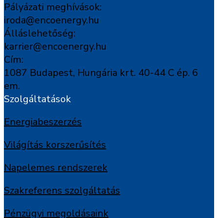
Pályázati meghívások:
iroda@encoenergy.hu
Álláslehetőség:
karrier@encoenergy.hu
Cím:
1087 Budapest, Hungária krt. 40-44 C ép. 6
em.
Szolgáltatások
Energiabeszerzés
Világítás korszerűsítés
Napelemes rendszerek
Szakreferens szolgáltatás
Pénzügyi megoldásaink