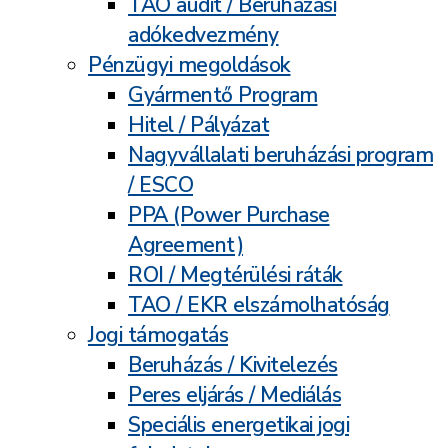
TAO audit / Beruházási
adókedvezmény
Pénzügyi megoldások
Gyármentő Program
Hitel / Pályázat
Nagyvállalati beruházási program
/ ESCO
PPA (Power Purchase
Agreement)
ROI / Megtérülési ráták
TAO / EKR elszámolhatóság
Jogi támogatás
Beruházás / Kivitelezés
Peres eljárás / Mediálás
Speciális energetikai jogi