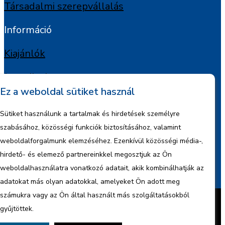
Társadalmi szerepvállalás
Információ
Kiajánlók
Jognyilatkozat
Ez a weboldal sütiket használ
Szerzői jogok
Sütiket használunk a tartalmak és hirdetések személyre
Adatkezelési tájékoztató
szabásához, közösségi funkciók biztosításához, valamint
weboldalforgalmunk elemzéséhez. Ezenkívül közösségi média-,
Céginformáció
hirdető- és elemező partnereinkkel megosztjuk az Ön
weboldalhasználatra vonatkozó adatait, akik kombinálhatják az
Jelentések
adatokat más olyan adatokkal, amelyeket Ön adott meg
Készítette:
BonsAI HorizON Kft.
számukra vagy az Ön által használt más szolgáltatásokból
Minden jog fenntartva – 2026 © ENCO
gyűjtöttek.
Energy Kft.