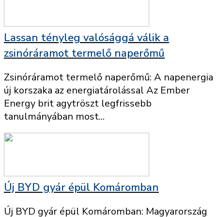
Lassan tényleg valósággá válik a
zsinóráramot termelő naperőmű
Zsinóráramot termelő naperőmű: A napenergia
új korszaka az energiatárolással Az Ember
Energy brit agytröszt legfrissebb
tanulmányában most...
Új BYD gyár épül Komáromban
Új BYD gyár épül Komáromban: Magyarország