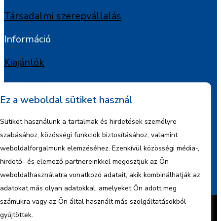
Társadalmi szerepvállalás
Információ
Kiajánlók
Jognyilatkozat
Ez a weboldal sütiket használ
Szerzői jogok
Sütiket használunk a tartalmak és hirdetések személyre
Adatkezelési tájékoztató
szabásához, közösségi funkciók biztosításához, valamint
weboldalforgalmunk elemzéséhez. Ezenkívül közösségi média-,
Céginformáció
hirdető- és elemező partnereinkkel megosztjuk az Ön
weboldalhasználatra vonatkozó adatait, akik kombinálhatják az
Jelentések
adatokat más olyan adatokkal, amelyeket Ön adott meg
Készítette:
BonsAI HorizON Kft.
számukra vagy az Ön által használt más szolgáltatásokból
Minden jog fenntartva – 2026 © ENCO
gyűjtöttek.