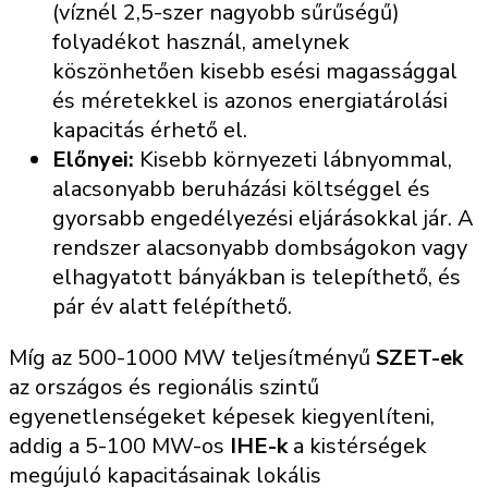
(víznél 2,5-szer nagyobb sűrűségű)
folyadékot használ, amelynek
köszönhetően kisebb esési magassággal
és méretekkel is azonos energiatárolási
kapacitás érhető el.
Előnyei:
Kisebb környezeti lábnyommal,
alacsonyabb beruházási költséggel és
gyorsabb engedélyezési eljárásokkal jár. A
rendszer alacsonyabb dombságokon vagy
elhagyatott bányákban is telepíthető, és
pár év alatt felépíthető.
Míg az 500-1000 MW teljesítményű
SZET-ek
az országos és regionális szintű
egyenetlenségeket képesek kiegyenlíteni,
addig a 5-100 MW-os
IHE-k
a kistérségek
megújuló kapacitásainak lokális