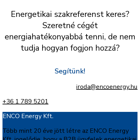
Energetikai szakreferenst keres?
Szeretné cégét
energiahatékonyabbá tenni, de nem
tudja hogyan fogjon hozzá?
Segítünk!
iroda@encoenergy.hu
+36 1 789 5201
ENCO Energy Kft.
Több mint 20 éve jött létre az ENCO Energy
Kft. jogelődje, hogy a B2B ügyfelek energetikai