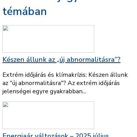
témában
Készen állunk az „új abnormalitásra”?
Extrém időjárás és klímakrízis: Készen állunk
az "új abnormalitásra"? Az extrém időjárás
jelenségei egyre gyakrabban...
Energiaár változások – 2025 július