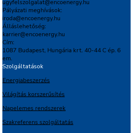
ugyfelszolgalat@encoenergy.hu
Pályázati meghívások:
iroda@encoenergy.hu
Álláslehetőség:
karrier@encoenergy.hu
Cím:
1087 Budapest, Hungária krt. 40-44 C ép. 6
em.
Szolgáltatások
Energiabeszerzés
Világítás korszerűsítés
Napelemes rendszerek
Szakreferens szolgáltatás