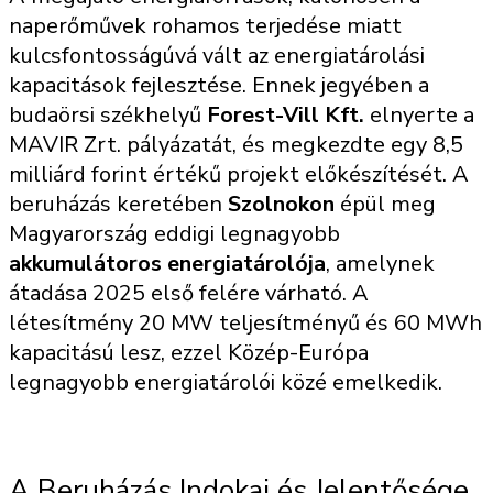
naperőművek rohamos terjedése miatt
kulcsfontosságúvá vált az energiatárolási
kapacitások fejlesztése. Ennek jegyében a
budaörsi székhelyű
Forest-Vill Kft.
elnyerte a
MAVIR Zrt. pályázatát, és megkezdte egy 8,5
milliárd forint értékű projekt előkészítését. A
beruházás keretében
Szolnokon
épül meg
Magyarország eddigi legnagyobb
akkumulátoros energiatárolója
, amelynek
átadása 2025 első felére várható. A
létesítmény 20 MW teljesítményű és 60 MWh
kapacitású lesz, ezzel Közép-Európa
legnagyobb energiatárolói közé emelkedik.
A Beruházás Indokai és Jelentősége