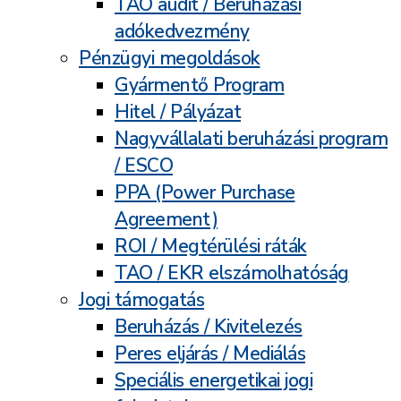
TAO audit / Beruházási
adókedvezmény
Pénzügyi megoldások
Gyármentő Program
Hitel / Pályázat
Nagyvállalati beruházási program
/ ESCO
PPA (Power Purchase
Agreement)
ROI / Megtérülési ráták
TAO / EKR elszámolhatóság
Jogi támogatás
Beruházás / Kivitelezés
Peres eljárás / Mediálás
Speciális energetikai jogi