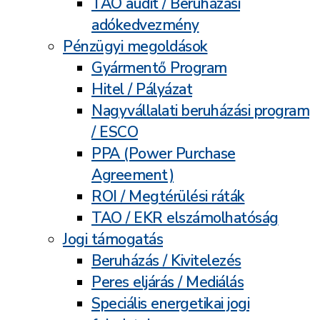
TAO audit / Beruházási
adókedvezmény
Pénzügyi megoldások
Gyármentő Program
Hitel / Pályázat
Nagyvállalati beruházási program
/ ESCO
PPA (Power Purchase
Agreement)
ROI / Megtérülési ráták
TAO / EKR elszámolhatóság
Jogi támogatás
Beruházás / Kivitelezés
Peres eljárás / Mediálás
Speciális energetikai jogi