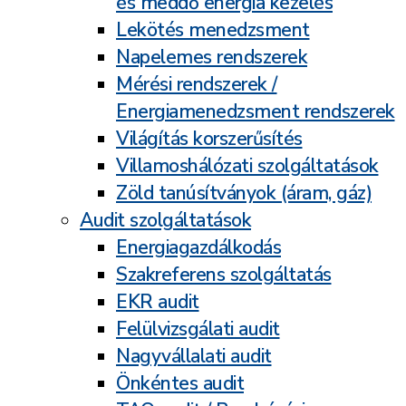
és meddő energia kezelés
Lekötés menedzsment
Napelemes rendszerek
Mérési rendszerek /
Energiamenedzsment rendszerek
Világítás korszerűsítés
Villamoshálózati szolgáltatások
Zöld tanúsítványok (áram, gáz)
Audit szolgáltatások
Energiagazdálkodás
Szakreferens szolgáltatás
EKR audit
Felülvizsgálati audit
Nagyvállalati audit
Önkéntes audit