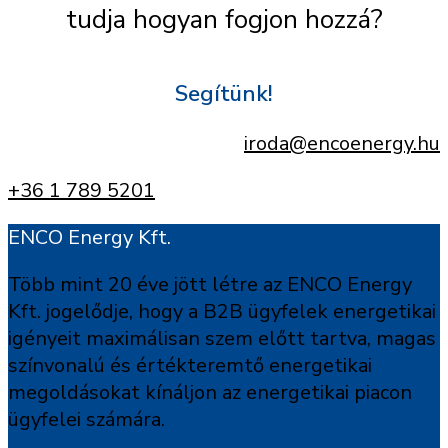
tudja hogyan fogjon hozzá?
Segítünk!
iroda@encoenergy.hu
+36 1 789 5201
ENCO Energy Kft.
Több mint 20 éve jött létre az ENCO Energy
Kft. jogelődje, hogy a B2B ügyfelek energetikai
igényeit maximálisan szem előtt tartva, magas
színvonalú és értékteremtő energetikai
megoldásokat kínáljon az energetikai piacon
ügyfelei számára.