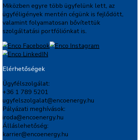
Miközben egyre több ügyfelünk lett, az
ügyféligények mentén cégünk is fejlődött,
valamint folyamatosan bővítettük
szolgáltatási portfóliónkat is.
Elérhetőségek
Ügyfélszolgálat:
+36 1 789 5201
ugyfelszolgalat@encoenergy.hu
Pályázati meghívások:
iroda@encoenergy.hu
Álláslehetőség:
karrier@encoenergy.hu