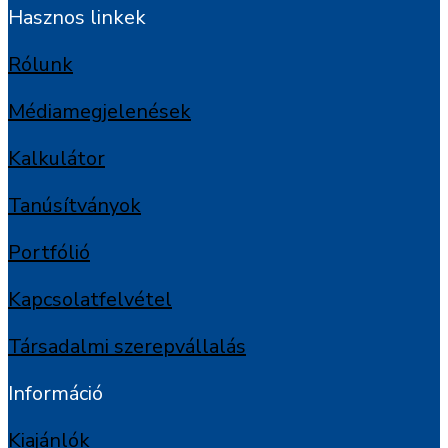
Hasznos linkek
Rólunk
Médiamegjelenések
Kalkulátor
Tanúsítványok
Portfólió
Kapcsolatfelvétel
Társadalmi szerepvállalás
Információ
Kiajánlók