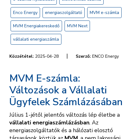
Enco Energy
energiaszolgáltató
MVM e-számla
MVM Energiakereskedő
MVM Next
vállalati energiaszámla
|
Közzététel:
2025-04-28
Szerző:
ENCO Energy
MVM E-számla:
Változások a Vállalati
Ügyfelek Számlázásában
Július 1-jétől jelentős változás lép életbe a
vállalati energiaszámlázásban
. Az
energiaszolgáltatók és a hálózati elosztó
társaságok, köztük az
MVM
, a nem lakossági