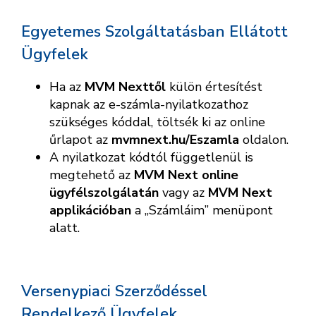
Egyetemes Szolgáltatásban Ellátott
Ügyfelek
Ha az
MVM Nexttől
külön értesítést
kapnak az e-számla-nyilatkozathoz
szükséges kóddal, töltsék ki az online
űrlapot az
mvmnext.hu/Eszamla
oldalon.
A nyilatkozat kódtól függetlenül is
megtehető az
MVM Next online
ügyfélszolgálatán
vagy az
MVM Next
applikációban
a „Számláim” menüpont
alatt.
Versenypiaci Szerződéssel
Rendelkező Ügyfelek