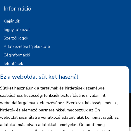
Információ
Kiajánlók
Jognyilatkozat
Szerzői jogok
Adatkezelési tájékoztató
Céginformáció
Jelentések
Ez a weboldal sütiket használ
Sütiket használunk a tartalmak és hirdetések személyre
szabásához, közösségi funkciók biztosításához, valamint
weboldalforgalmunk elemzéséhez. Ezenkívül közösségi média-,
Készítette:
BonsAI HorizON Kft.
Minden jog fenntartva – 2026 © ENCO Energy Kft.
hirdető- és elemező partnereinkkel megosztjuk az Ön
Cookie tájékoztató
Adatvédelmi nyilatkozat
weboldalhasználatra vonatkozó adatait, akik kombinálhatják az
adatokat más olyan adatokkal, amelyeket Ön adott meg