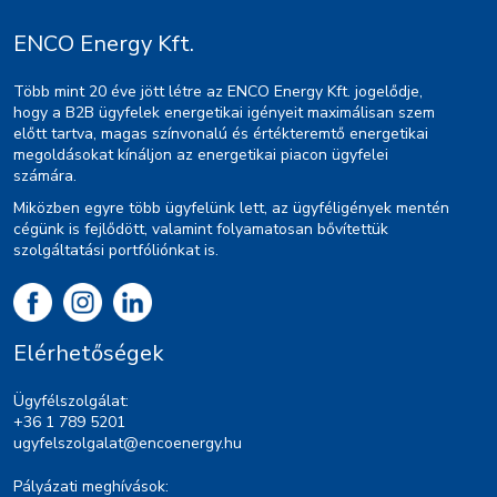
ENCO Energy Kft.
Több mint 20 éve jött létre az ENCO Energy Kft. jogelődje,
hogy a B2B ügyfelek energetikai igényeit maximálisan szem
előtt tartva, magas színvonalú és értékteremtő energetikai
megoldásokat kínáljon az energetikai piacon ügyfelei
számára.
Miközben egyre több ügyfelünk lett, az ügyféligények mentén
cégünk is fejlődött, valamint folyamatosan bővítettük
szolgáltatási portfóliónkat is.
Elérhetőségek
Ügyfélszolgálat:
+36 1 789 5201
ugyfelszolgalat@encoenergy.hu
Pályázati meghívások: