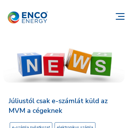
Júliustól csak e-számlát küld az
MVM a cégeknek
e-számla nyilatkozat
elektronikus számla