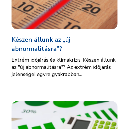
Készen állunk az „új
abnormalitásra”?
Extrém időjárás és klímakrízis: Készen állunk
az "új abnormalitásra"? Az extrém időjárás
jelenségei egyre gyakrabban...