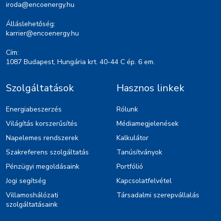
iroda@encoenergy.hu
Álláslehetőség:
karrier@encoenergy.hu
Cím:
1087 Budapest, Hungária krt. 40-44 C ép. 6 em.
Szolgáltatások
Hasznos linkek
Energiabeszerzés
Rólunk
Világítás korszerűsítés
Médiamegjelenések
Napelemes rendszerek
Kalkulátor
Szakreferens szolgáltatás
Tanúsítványok
Pénzügyi megoldásaink
Portfólió
Jogi segítség
Kapcsolatfelvétel
Villamoshálózati
Társadalmi szerepvállalás
szolgáltatásaink