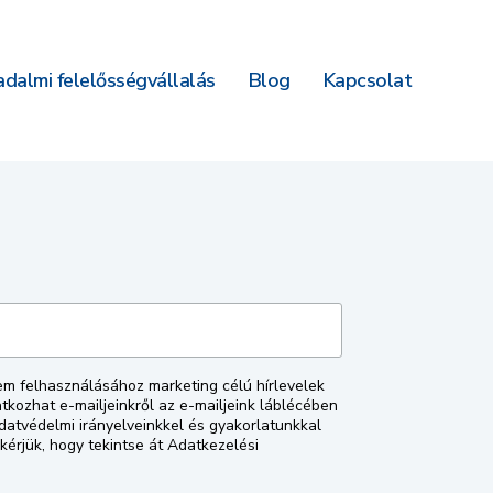
dalmi felelősségvállalás
Blog
Kapcsolat
em felhasználásához marketing célú hírlevelek
tkozhat e-mailjeinkről az e-mailjeink láblécében
 Adatvédelmi irányelveinkkel és gyakorlatunkkal
kérjük, hogy tekintse át Adatkezelési