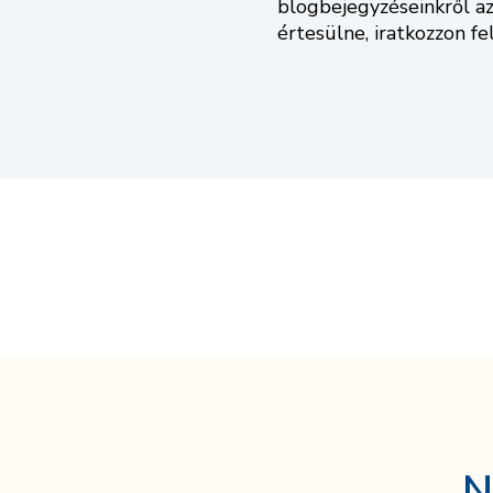
blogbejegyzéseinkről az
értesülne, iratkozzon fe
N