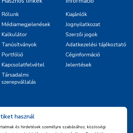
Hasznos linkek
Információ
Rólunk
Kiajánlók
Médiamegjelenések
Jognyilatkozat
Kalkulátor
Szerzői jogok
Tanúsítványok
Adatkezelési tájékoztató
Portfólió
Céginformáció
Kapcsolatfelvétel
Jelentések
Társadalmi
szerepvállalás
tiket használ
artalmak és hirdetések személyre szabásához, közösségi