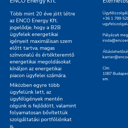
ENCO Energy Kft.
Elérhető
Több mint 20 éve jött létre
Ügyfélszolgál
+36 1 789 52
az ENCO Energy Kft.
ugyfelszolga
jogelődje, hogy a B2B
ügyfelek energetikai
Pályázati meg
igényeit maximálisan szem
iroda@encoen
előtt tartva, magas
Álláslehetősé
színvonalú és értékteremtő
karrier@enco
energetikai megoldásokat
kínáljon az energetikai
Cím:
1087 Budapest
piacon ügyfelei számára.
em.
Miközben egyre több
ügyfelünk lett, az
ügyféligények mentén
cégünk is fejlődött, valamint
folyamatosan bővítettük
szolgáltatási portfóliónkat
is.