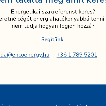
Energetikai szakreferenst keres?
eretné cégét energiahatékonyabbá tenni,
nem tudja hogyan fogjon hozzá?
Segítünk!
oda@encoenergy.hu
+36 1 789 5201