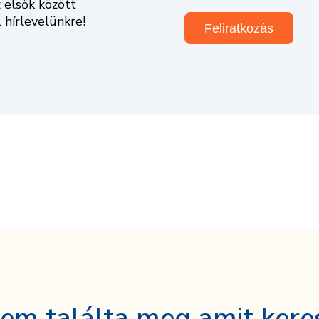
 elsők között
l hírlevelünkre!
em találta meg amit kere