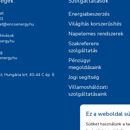
ségek
Szolgáltatások
at:
Energiabeszerzés
01
Világítás korszerűsítés
lat@encoenergy.hu
Napelemes rendszerek
hívások:
ergy.hu
Szakreferens
szolgáltatás
g:
energy.hu
Pénzügyi
megoldásaink
, Hungária krt. 40-44 C ép. 6
Jogi segítség
Villamoshálózati
szolgáltatásaink
Ez a weboldal sü
Sütiket használunk a t