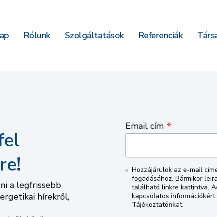
ap
Rólunk
Szolgáltatások
Referenciák
Társa
*
Email cím
fel
re!
Hozzájárulok az e-mail cím
fogadásához. Bármikor leira
i a legfrissebb
található linkre kattintva.
ergetikai hírekről,
kapcsolatos információkért 
Tájékoztatónkat.