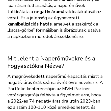
ipari áramfelhasználás, a naperőművek
túlkínálata a
negatív áramárak
kialakulásához
vezet. Ez a jelenség az úgynevezett
kannibalizációs hatás
, amelyet a szakértők a
„kacsa-görbe” formájában is ábrázolnak, utalva
a napközbeni meredek árcsökkenésre.
Mit Jelent a Naperőművekre és a
Fogyasztókra Nézve?
A megnövekedett naperőmű-kapacitás miatt a
negatív áras órák száma évről évre növekszik. A
Portfolio konferenciáján az MVM Partner
vezérigazgatója felhívta a figyelmet arra, hogy
a 2022-es 74 negatív áras óra után 2023-ban
ez a szám 100-110 közé emelkedhetett, és