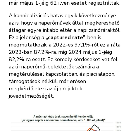
már május 1-jéig 62 ilyen esetet regisztráltak.
A kannibalizációs hatás egyik következménye
az is, hogy a naperőművek által megkereshető
átlagár egyre inkább eltér a napi zsinóráraktól.
Ez a jelenség a
„captured rate”
-ben is
megmutatkozik: a 2022-es 97,1%-ról ez a ráta
2023-ban 87,2%-ra, míg 2024 május 1-jéig
82,2%-ra esett. Ez komoly kérdéseket vet fel
az új naperőmű-befektetők számára a
megtérüléssel kapcsolatban, és piaci alapon,
támogatások nélkül, már erősen
megkérdőjelezi az új projektek
jövedelmezőségét.