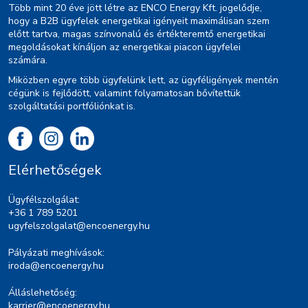
Több mint 20 éve jött létre az ENCO Energy Kft. jogelődje,
hogy a B2B ügyfelek energetikai igényeit maximálisan szem
előtt tartva, magas színvonalú és értékteremtő energetikai
megoldásokat kínáljon az energetikai piacon ügyfelei
számára.
Miközben egyre több ügyfelünk lett, az ügyféligények mentén
cégünk is fejlődött, valamint folyamatosan bővítettük
szolgáltatási portfóliónkat is.
Elérhetőségek
Ügyfélszolgálat:
+36 1 789 5201
ugyfelszolgalat@encoenergy.hu
Pályázati meghívások:
iroda@encoenergy.hu
Álláslehetőség:
karrier@encoenergy.hu