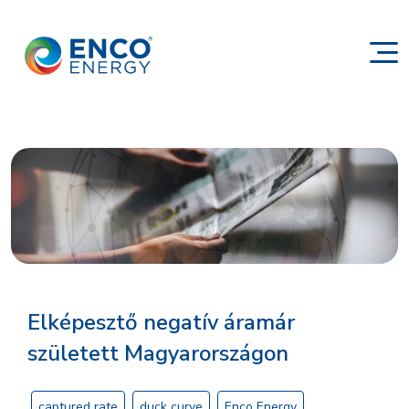
Elképesztő negatív áramár
született Magyarországon
captured rate
duck curve
Enco Energy