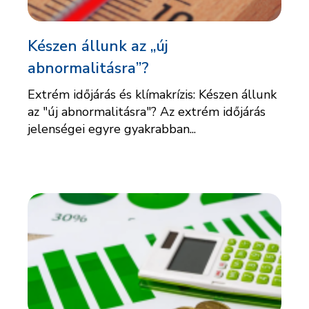
Készen állunk az „új
abnormalitásra”?
Extrém időjárás és klímakrízis: Készen állunk
az "új abnormalitásra"? Az extrém időjárás
jelenségei egyre gyakrabban...