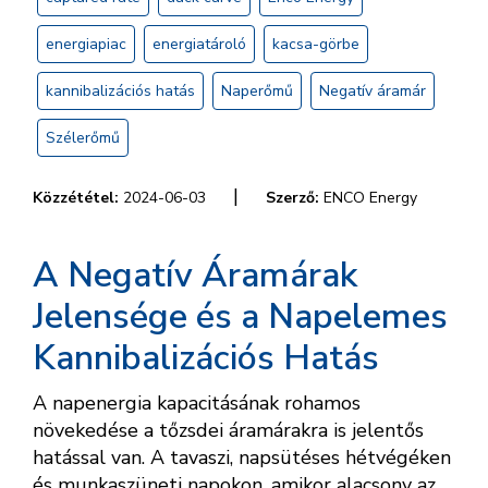
energiapiac
energiatároló
kacsa-görbe
kannibalizációs hatás
Naperőmű
Negatív áramár
Szélerőmű
|
Közzététel:
2024-06-03
Szerző:
ENCO Energy
A Negatív Áramárak
Jelensége és a Napelemes
Kannibalizációs Hatás
A napenergia kapacitásának rohamos
növekedése a tőzsdei áramárakra is jelentős
hatással van. A tavaszi, napsütéses hétvégéken
és munkaszüneti napokon, amikor alacsony az