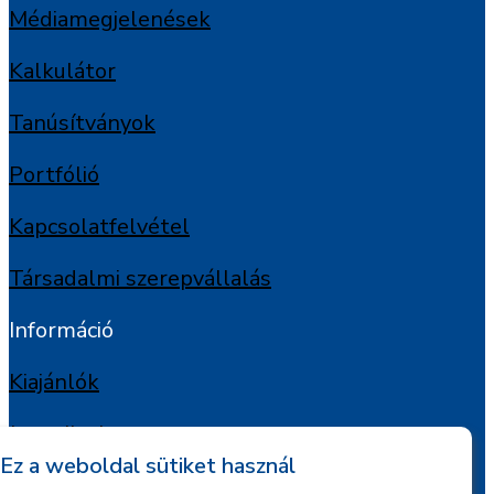
Médiamegjelenések
Kalkulátor
Tanúsítványok
Portfólió
Kapcsolatfelvétel
Társadalmi szerepvállalás
Információ
Kiajánlók
Jognyilatkozat
Ez a weboldal sütiket használ
Szerzői jogok