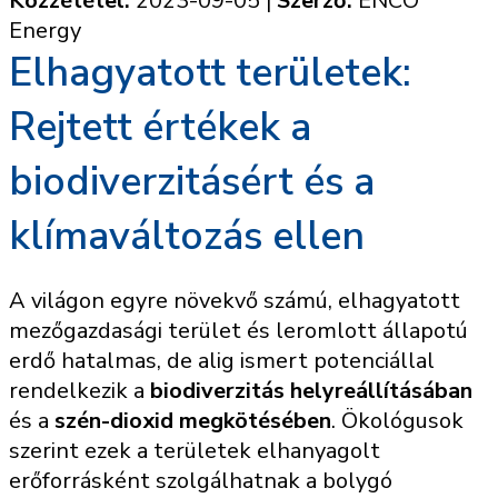
Közzététel:
2023-09-05
|
Szerző:
ENCO
Energy
Elhagyatott területek:
Rejtett értékek a
biodiverzitásért és a
klímaváltozás ellen
A világon egyre növekvő számú, elhagyatott
mezőgazdasági terület és leromlott állapotú
erdő hatalmas, de alig ismert potenciállal
rendelkezik a
biodiverzitás helyreállításában
és a
szén-dioxid megkötésében
. Ökológusok
szerint ezek a területek elhanyagolt
erőforrásként szolgálhatnak a bolygó