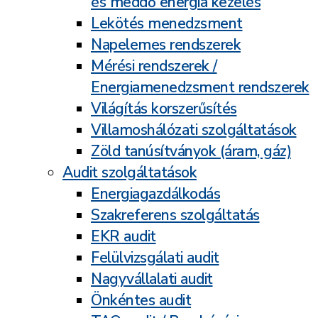
és meddő energia kezelés
Lekötés menedzsment
Napelemes rendszerek
Mérési rendszerek /
Energiamenedzsment rendszerek
Világítás korszerűsítés
Villamoshálózati szolgáltatások
Zöld tanúsítványok (áram, gáz)
Audit szolgáltatások
Energiagazdálkodás
Szakreferens szolgáltatás
EKR audit
Felülvizsgálati audit
Nagyvállalati audit
Önkéntes audit