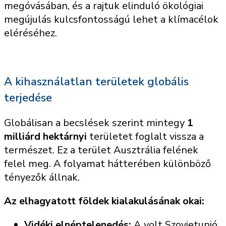
megóvásában, és a rajtuk elinduló ökológiai
megújulás kulcsfontosságú lehet a klímacélok
eléréséhez.
A kihasználatlan területek globális
terjedése
Globálisan a becslések szerint mintegy
1
milliárd hektárnyi
területet foglalt vissza a
természet. Ez a terület Ausztrália felének
felel meg. A folyamat hátterében különböző
tényezők állnak.
Az elhagyatott földek kialakulásának okai:
Vidéki elnéptelenedés:
A volt Szovjetunió,