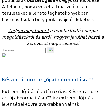
politikusok
összefogása
és együttműködése.
A feladat, hogy ezeket a kihasználatlan
területeket a lehető leghatékonyabban
hasznosítsuk a bolygónk jövője érdekében.
Tudjon meg többet
a fenntartható energia
megoldásokról és arról, hogyan járulhat hozzá a
környezet megóvásához!
Készen állunk az „új abnormalitásra”?
Extrém időjárás és klímakrízis: Készen állunk
az "új abnormalitásra"? Az extrém időjárás
jelenségei egyre gyakrabban válnak