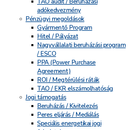
TAO audit / Beruházási
adókedvezmény
Pénzügyi megoldások
Gyármentő Program
Hitel / Pályázat
Nagyvállalati beruházási program
/ ESCO
PPA (Power Purchase
Agreement)
ROI / Megtérülési ráták
TAO / EKR elszámolhatóság
Jogi támogatás
Beruházás / Kivitelezés
Peres eljárás / Mediálás
Speciális energetikai jogi