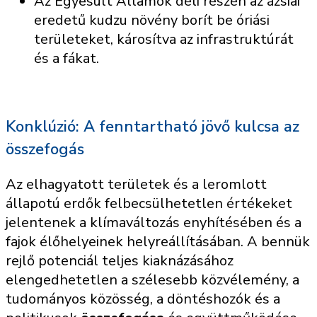
Az Egyesült Államok déli részén az ázsiai
eredetű kudzu növény borít be óriási
területeket, károsítva az infrastruktúrát
és a fákat.
Konklúzió: A fenntartható jövő kulcsa az
összefogás
Az elhagyatott területek és a leromlott
állapotú erdők felbecsülhetetlen értékeket
jelentenek a klímaváltozás enyhítésében és a
fajok élőhelyeinek helyreállításában. A bennük
rejlő potenciál teljes kiaknázásához
elengedhetetlen a szélesebb közvélemény, a
tudományos közösség, a döntéshozók és a