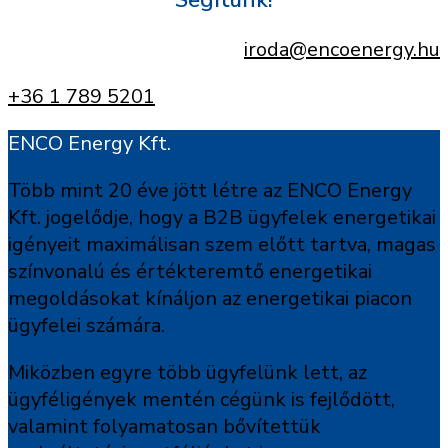
Segítünk!
iroda@encoenergy.hu
+36 1 789 5201
ENCO Energy Kft.
Több mint 20 éve jött létre az ENCO Energy
Kft. jogelődje, hogy a B2B ügyfelek energetikai
igényeit maximálisan szem előtt tartva, magas
színvonalú és értékteremtő energetikai
megoldásokat kínáljon az energetikai piacon
ügyfelei számára.
Miközben egyre több ügyfelünk lett, az
ügyféligények mentén cégünk is fejlődött,
valamint folyamatosan bővítettük