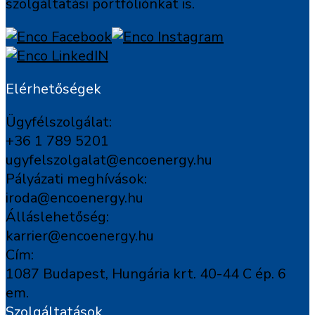
szolgáltatási portfóliónkat is.
Elérhetőségek
Ügyfélszolgálat:
+36 1 789 5201
ugyfelszolgalat@encoenergy.hu
Pályázati meghívások:
iroda@encoenergy.hu
Álláslehetőség:
karrier@encoenergy.hu
Cím:
1087 Budapest, Hungária krt. 40-44 C ép. 6
em.
Szolgáltatások