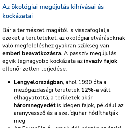
Az ökológiai megújulás kihívásai és
kockázatai
Bár a természet magától is visszafoglalja
ezeket a területeket, az ökológiai elvárásoknak
való megfeleléshez gyakran szükség van
emberi beavatkozásra
. A passzív megújulás
egyik legnagyobb kockázata az
invazív fajok
ellenőrizetlen terjedése.
Lengyelországban
, ahol 1990 óta a
mezőgazdasági területek
12%-a
vált
elhagyatottá, a területek akár
háromnegyedét
is idegen fajok, például az
aranyvessző és a szelídjuhar hódíthatják
meg.