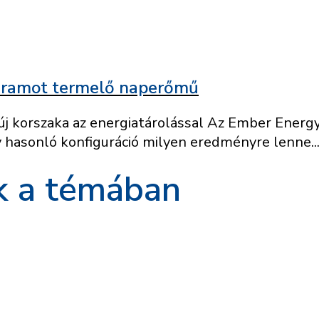
óráramot termelő naperőmű
 korszaka az energiatárolással Az Ember Energy 
hasonló konfiguráció milyen eredményre lenne..
k a témában