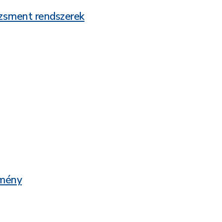
dzsment rendszerek
zmény