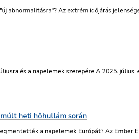
 "új abnormalitásra"? Az extrém időjárás jelensége
liusra és a napelemek szerepére A 2025. júliusi e
múlt heti hőhullám során
Megmentették a napelemek Európát? Az Ember Ene