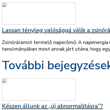
Lassan tényleg valósággá válik a zsin
Zsinóráramot termelő naperőmű: A napenergia új
tanulmányában most annak járt utána, hogy egy 
További bejegyzése
Készen állunk az „új abnormalitásra”?