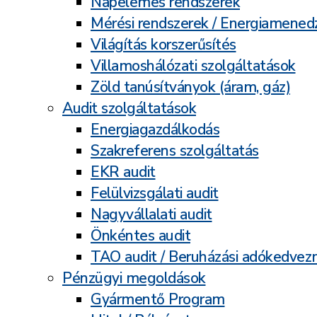
Napelemes rendszerek
Mérési rendszerek / Energiamene
Világítás korszerűsítés
Villamoshálózati szolgáltatások
Zöld tanúsítványok (áram, gáz)
Audit szolgáltatások
Energiagazdálkodás
Szakreferens szolgáltatás
EKR audit
Felülvizsgálati audit
Nagyvállalati audit
Önkéntes audit
TAO audit / Beruházási adókedve
Pénzügyi megoldások
Gyármentő Program