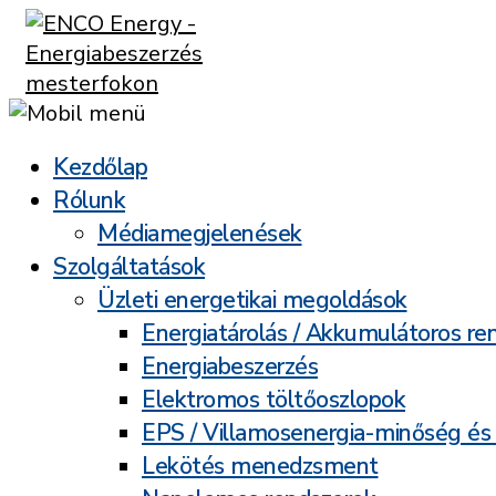
Kezdőlap
Rólunk
Médiamegjelenések
Szolgáltatások
Üzleti energetikai megoldások
Energiatárolás / Akkumulátoros re
Energiabeszerzés
Elektromos töltőoszlopok
EPS / Villamosenergia-minőség és
Lekötés menedzsment