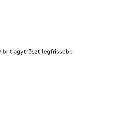
brit agytröszt legfrissebb
.