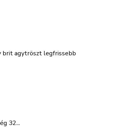
brit agytröszt legfrissebb
g 32...