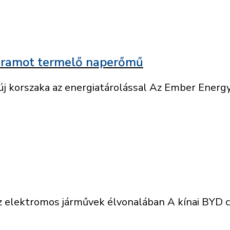
óráramot termelő naperőmű
 korszaka az energiatárolással Az Ember Energy 
elektromos járművek élvonalában A kínai BYD cé