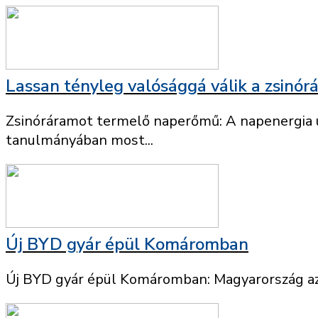
Lassan tényleg valósággá válik a zsin
Zsinóráramot termelő naperőmű: A napenergia új
tanulmányában most...
Új BYD gyár épül Komáromban
Új BYD gyár épül Komáromban: Magyarország az 