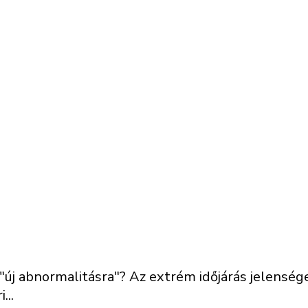
z "új abnormalitásra"? Az extrém időjárás jelens
...