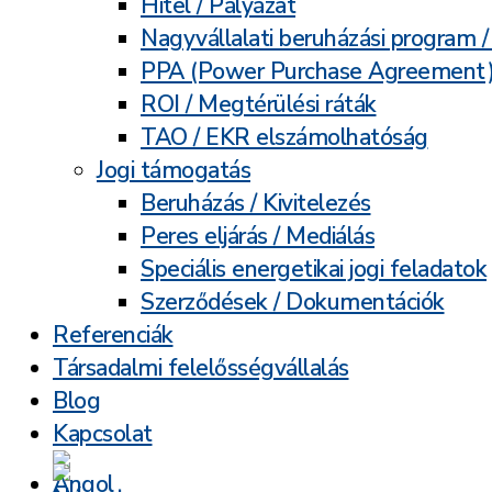
Hitel / Pályázat
Nagyvállalati beruházási program 
PPA (Power Purchase Agreement
ROI / Megtérülési ráták
TAO / EKR elszámolhatóság
Jogi támogatás
Beruházás / Kivitelezés
Peres eljárás / Mediálás
Speciális energetikai jogi feladatok
Szerződések / Dokumentációk
Referenciák
Társadalmi felelősségvállalás
Blog
Kapcsolat