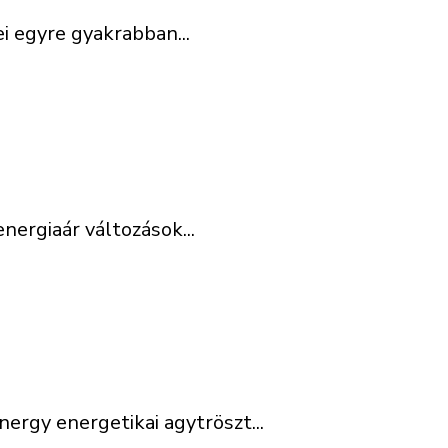
i egyre gyakrabban...
nergiaár változások...
rgy energetikai agytröszt...