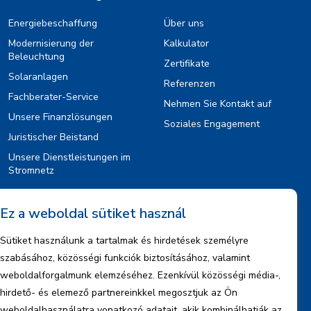
Energiebeschaffung
Über uns
Modernisierung der
Kalkulator
Beleuchtung
Zertifikate
Solaranlagen
Referenzen
Fachberater-Service
Nehmen Sie Kontakt auf
Unsere Finanzlösungen
Soziales Engagement
Juristischer Beistand
Unsere Dienstleistungen im
Stromnetz
Ez a weboldal sütiket használ
Information
Sütiket használunk a tartalmak és hirdetések személyre
Rechtlicher Hinweis
szabásához, közösségi funkciók biztosításához, valamint
Urheberrechte
weboldalforgalmunk elemzéséhez. Ezenkívül közösségi média-,
Informationen zum Datenmanagement
hirdető- és elemező partnereinkkel megosztjuk az Ön
Firmeninformationen
weboldalhasználatra vonatkozó adatait, akik kombinálhatják az