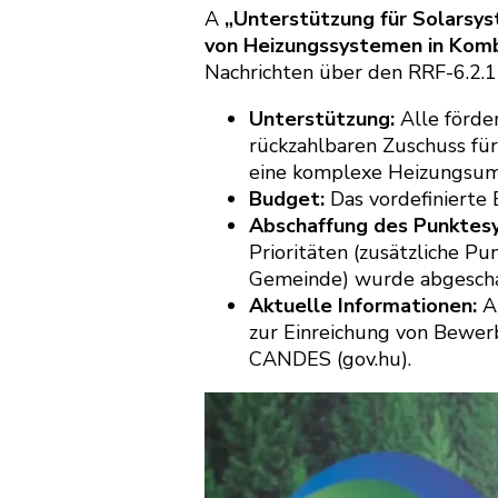
A
„Unterstützung für Solarsys
von Heizungssystemen in Komb
Nachrichten über den RRF-6.2.1
Unterstützung:
Alle förder
rückzahlbaren Zuschuss für
eine komplexe Heizungsumr
Budget:
Das vordefinierte 
Abschaffung des Punktes
Prioritäten (zusätzliche Pu
Gemeinde) wurde abgescha
Aktuelle Informationen:
Ak
zur Einreichung von Bewer
CANDES (gov.hu).