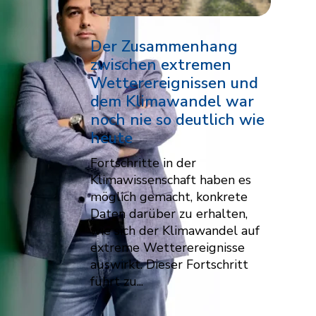
Der Zusammenhang
zwischen extremen
Wetterereignissen und
dem Klimawandel war
noch nie so deutlich wie
heute
Fortschritte in der
Klimawissenschaft haben es
möglich gemacht, konkrete
Daten darüber zu erhalten,
wie sich der Klimawandel auf
extreme Wetterereignisse
auswirkt. Dieser Fortschritt
führt zu...