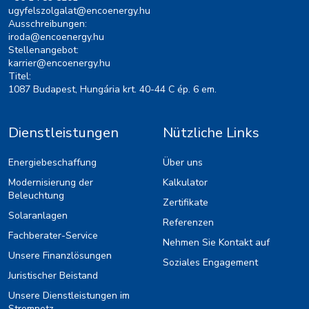
ugyfelszolgalat@encoenergy.hu
Ausschreibungen:
iroda@encoenergy.hu
Stellenangebot:
karrier@encoenergy.hu
Titel:
1087 Budapest, Hungária krt. 40-44 C ép. 6 em.
Dienstleistungen
Nützliche Links
Energiebeschaffung
Über uns
Modernisierung der
Kalkulator
Beleuchtung
Zertifikate
Solaranlagen
Referenzen
Fachberater-Service
Nehmen Sie Kontakt auf
Unsere Finanzlösungen
Soziales Engagement
Juristischer Beistand
Unsere Dienstleistungen im
Stromnetz