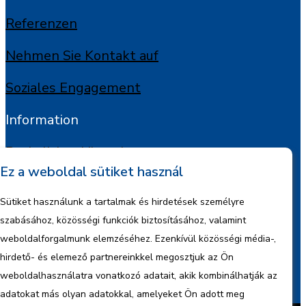
Referenzen
Nehmen Sie Kontakt auf
Soziales Engagement
Information
Rechtlicher Hinweis
Ez a weboldal sütiket használ
Urheberrechte
Sütiket használunk a tartalmak és hirdetések személyre
Informationen zum Datenmanagement
szabásához, közösségi funkciók biztosításához, valamint
weboldalforgalmunk elemzéséhez. Ezenkívül közösségi média-,
Firmeninformationen
hirdető- és elemező partnereinkkel megosztjuk az Ön
weboldalhasználatra vonatkozó adatait, akik kombinálhatják az
Berichte
adatokat más olyan adatokkal, amelyeket Ön adott meg