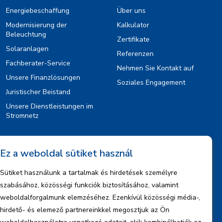
Energiebeschaffung
Über uns
Modernisierung der
Kalkulator
Beleuchtung
Zertifikate
Solaranlagen
Referenzen
Fachberater-Service
Nehmen Sie Kontakt auf
Unsere Finanzlösungen
Soziales Engagement
Juristischer Beistand
Unsere Dienstleistungen im
Stromnetz
Information
Ez a weboldal sütiket használ
Rechtlicher Hinweis
Sütiket használunk a tartalmak és hirdetések személyre
Urheberrechte
szabásához, közösségi funkciók biztosításához, valamint
Informationen zum Datenmanagement
weboldalforgalmunk elemzéséhez. Ezenkívül közösségi média-,
hirdető- és elemező partnereinkkel megosztjuk az Ön
Firmeninformationen