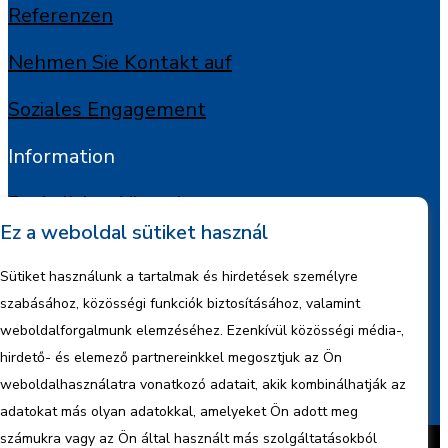
Referenzen
Nehmen Sie Kontakt auf
Soziales Engagement
Information
Rechtlicher Hinweis
Ez a weboldal sütiket használ
Urheberrechte
Sütiket használunk a tartalmak és hirdetések személyre
Informationen zum Datenmanagement
szabásához, közösségi funkciók biztosításához, valamint
weboldalforgalmunk elemzéséhez. Ezenkívül közösségi média-,
Firmeninformationen
hirdető- és elemező partnereinkkel megosztjuk az Ön
weboldalhasználatra vonatkozó adatait, akik kombinálhatják az
Berichte
adatokat más olyan adatokkal, amelyeket Ön adott meg
Erstellt von
BonsAI HorizON Ltd.
számukra vagy az Ön által használt más szolgáltatásokból