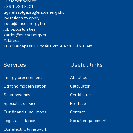
Customer service:
+36 1 789 5201
ugyfelszolgalat@encoenergy.hu
Invitations to apply:
iroda@encoenergy.hu
Job opportunities:
karrier@encoenergy.hu
Address:
1087 Budapest, Hungária krt. 40-44 C ép. 6 em.
Services
Useful links
Energy procurement
About us
Lighting modernisation
Calculator
Solar systems
Certificates
Specialist service
Portfolio
Our financial solutions
Contact
Legal assistance
Social engagement
Our electricity network