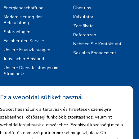
Energiebeschaffung
Über uns
Modernisierung der
Kalkulator
Beleuchtung
Zertifikate
Solaranlagen
Referenzen
Fachberater-Service
Nehmen Sie Kontakt auf
Unsere Finanzlösungen
Soziales Engagement
Juristischer Beistand
Unsere Dienstleistungen im
Stromnetz
Information
Ez a weboldal sütiket használ
Rechtlicher Hinweis
Sütiket használunk a tartalmak és hirdetések személyre
Urheberrechte
szabásához, közösségi funkciók biztosításához, valamint
Informationen zum Datenmanagement
weboldalforgalmunk elemzéséhez. Ezenkívül közösségi média-,
hirdető- és elemező partnereinkkel megosztjuk az Ön
Firmeninformationen