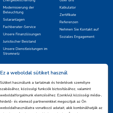
Energiebeschaffung
Über uns
Modernisierung der
Kalkulator
Beleuchtung
Zertifikate
Solaranlagen
Referenzen
Fachberater-Service
Nehmen Sie Kontakt auf
Unsere Finanzlösungen
Soziales Engagement
Juristischer Beistand
Unsere Dienstleistungen im
Stromnetz
Information
Ez a weboldal sütiket használ
Rechtlicher Hinweis
Sütiket használunk a tartalmak és hirdetések személyre
Urheberrechte
szabásához, közösségi funkciók biztosításához, valamint
Informationen zum Datenmanagement
weboldalforgalmunk elemzéséhez. Ezenkívül közösségi média-,
hirdető- és elemező partnereinkkel megosztjuk az Ön
Firmeninformationen
weboldalhasználatra vonatkozó adatait, akik kombinálhatják az
Berichte