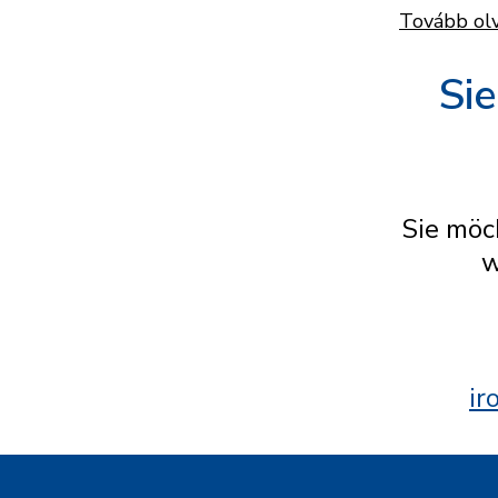
Tovább ol
Sie
Sie möc
w
ir