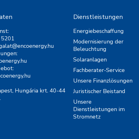
aten
Dienstleistungen
nst:
Energiebeschaffung
 5201
Modernisierung der
lgalat@encoenergy.hu
Beleuchtung
bungen:
Solaranlagen
oenergy.hu
ebot:
Fachberater-Service
ncoenergy.hu
Unsere Finanzlösungen
est, Hungária krt. 40-44
Juristischer Beistand
.
Unsere
Dienstleistungen im
Stromnetz