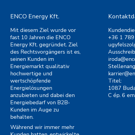
ENCO Energy Kft.
Kontaktd
Mit diesem Ziel wurde vor
Kundendie
fast 10 Jahren die ENCO
+36 1 789
Energy Kft. gegründet. Ziel
ugyfelszo
des Rechtsvorgängers ist es,
Ausschrei
seinen Kunden im
iroda@enc
Energiemarkt qualitativ
Stellenang
hochwertige und
karrier@e
wertschöpfende
Titel:
Energielösungen
1087 Budap
anzubieten und dabei den
C ép. 6 em
Energiebedarf von B2B-
Kunden im Auge zu
behalten.
Während wir immer mehr
Kunden hatten, entwickelte