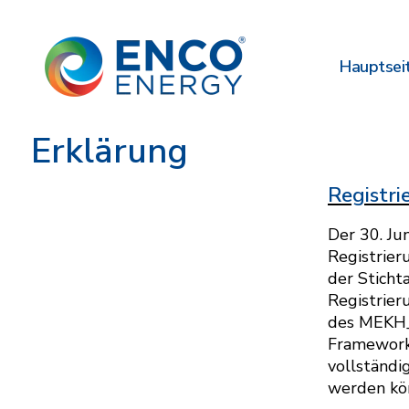
Hauptsei
Erklärung
Registri
Der 30. Ju
Registrier
der Sticht
Registrier
des MEKH_
Framework 
vollständi
werden kö