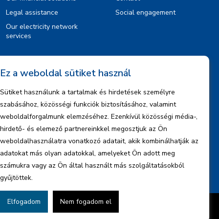
Legal assistance
Social engagement
Our electricity network
services
Information
Ez a weboldal sütiket használ
Legal notice
Sütiket használunk a tartalmak és hirdetések személyre
Copyrights
szabásához, közösségi funkciók biztosításához, valamint
Data management information
weboldalforgalmunk elemzéséhez. Ezenkívül közösségi média-,
hirdető- és elemező partnereinkkel megosztjuk az Ön
Company information
weboldalhasználatra vonatkozó adatait, akik kombinálhatják az
Reports
adatokat más olyan adatokkal, amelyeket Ön adott meg
számukra vagy az Ön által használt más szolgáltatásokból
gyűjtöttek.
Elfogadom
Nem fogadom el
Created by
BonsAI HorizON Ltd.