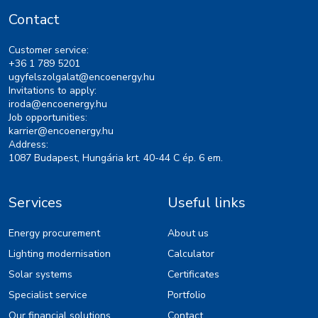
Contact
Customer service:
+36 1 789 5201
ugyfelszolgalat@encoenergy.hu
Invitations to apply:
iroda@encoenergy.hu
Job opportunities:
karrier@encoenergy.hu
Address:
1087 Budapest, Hungária krt. 40-44 C ép. 6 em.
Services
Useful links
Energy procurement
About us
Lighting modernisation
Calculator
Solar systems
Certificates
Specialist service
Portfolio
Our financial solutions
Contact