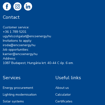
Contact
Customer service:
+36 1 789 5201
ugyfelszolgalat@encoenergy.hu
Invitations to apply:
iroda@encoenergy.hu
Job opportunities:
karrier@encoenergy.hu
Address:
1087 Budapest, Hungária krt. 40-44 C ép. 6 em.
Services
Useful links
Energy procurement
About us
Lighting modernisation
Calculator
Solar systems
Certificates