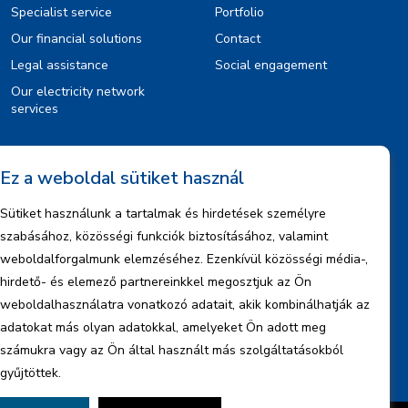
Specialist service
Portfolio
Our financial solutions
Contact
Legal assistance
Social engagement
Our electricity network
services
Information
Ez a weboldal sütiket használ
Legal notice
Sütiket használunk a tartalmak és hirdetések személyre
Copyrights
szabásához, közösségi funkciók biztosításához, valamint
Data management information
weboldalforgalmunk elemzéséhez. Ezenkívül közösségi média-,
hirdető- és elemező partnereinkkel megosztjuk az Ön
Company information
weboldalhasználatra vonatkozó adatait, akik kombinálhatják az
Reports
adatokat más olyan adatokkal, amelyeket Ön adott meg
számukra vagy az Ön által használt más szolgáltatásokból
gyűjtöttek.