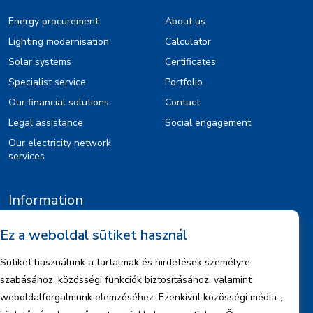
Energy procurement
About us
Lighting modernisation
Calculator
Solar systems
Certificates
Specialist service
Portfolio
Our financial solutions
Contact
Legal assistance
Social engagement
Our electricity network
services
Information
Legal notice
Ez a weboldal sütiket használ
Copyrights
Sütiket használunk a tartalmak és hirdetések személyre
Data management information
szabásához, közösségi funkciók biztosításához, valamint
Company information
weboldalforgalmunk elemzéséhez. Ezenkívül közösségi média-,
Reports