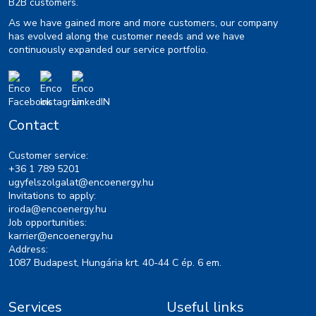
B2B customers.
As we have gained more and more customers, our company
has evolved along the customer needs and we have
continuously expanded our service portfolio.
Contact
Customer service:
+36 1 789 5201
ugyfelszolgalat@encoenergy.hu
Invitations to apply:
iroda@encoenergy.hu
Job opportunities:
karrier@encoenergy.hu
Address:
1087 Budapest, Hungária krt. 40-44 C ép. 6 em.
Services
Useful links