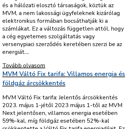
és a hálózati elosztó társaságok, köztük az
MVM, a nem lakossági ügyfeleknek kizárólag
elektronikus formában bocsáthatják ki a
számlákat. Ez a változás független attól, hogy
a cég egyetemes szolgáltatás vagy
versenypiaci szerződés keretében szerzi be az
energiát....
Tovább olvasom
MVM Váltó Fix tarifa: Villamos energia és
földgáz árcsökkentés
MVM Váltó Fix tarifa: Jelentős árcsökkentés
2023. május 1-jétől 2023 május 1-től az MVM
Next jelentősen, villamos energia esetében
59%-kal, míg földgáz esetében 52%-kal
csökkentette a Váltó Fix tarifa energiadíjait. Ez