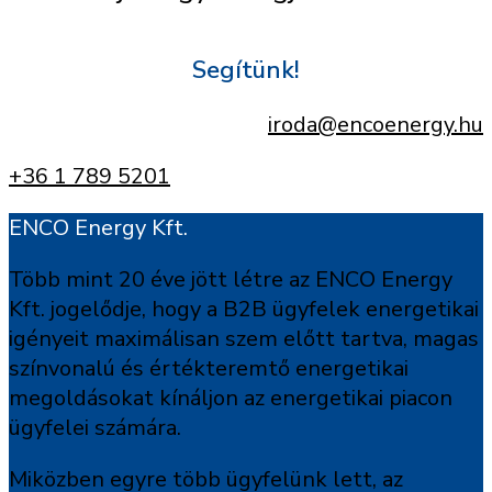
Segítünk!
iroda@encoenergy.hu
+36 1 789 5201
ENCO Energy Kft.
Több mint 20 éve jött létre az ENCO Energy
Kft. jogelődje, hogy a B2B ügyfelek energetikai
igényeit maximálisan szem előtt tartva, magas
színvonalú és értékteremtő energetikai
megoldásokat kínáljon az energetikai piacon
ügyfelei számára.
Miközben egyre több ügyfelünk lett, az