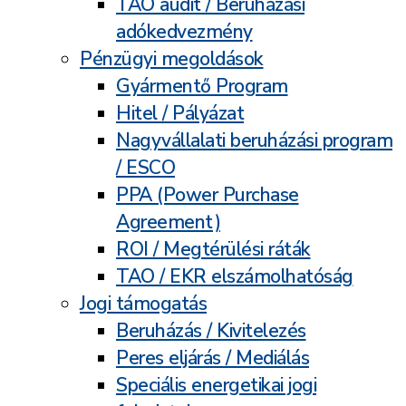
TAO audit / Beruházási
adókedvezmény
Pénzügyi megoldások
Gyármentő Program
Hitel / Pályázat
Nagyvállalati beruházási program
/ ESCO
PPA (Power Purchase
Agreement)
ROI / Megtérülési ráták
TAO / EKR elszámolhatóság
Jogi támogatás
Beruházás / Kivitelezés
Peres eljárás / Mediálás
Speciális energetikai jogi