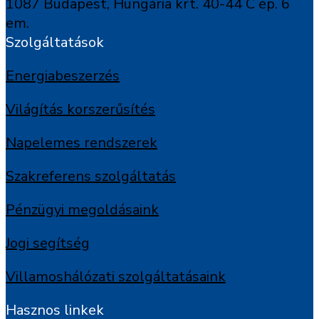
1087 Budapest, Hungária krt. 40-44 C ép. 6
em.
Szolgáltatások
Energiabeszerzés
Világítás korszerűsítés
Napelemes rendszerek
Szakreferens szolgáltatás
Pénzügyi megoldásaink
Jogi segítség
Villamoshálózati szolgáltatásaink
Hasznos linkek