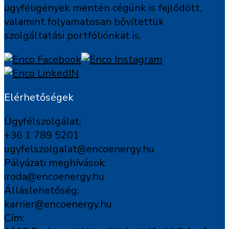
ügyféligények mentén cégünk is fejlődött,
valamint folyamatosan bővítettük
szolgáltatási portfóliónkat is.
Elérhetőségek
Ügyfélszolgálat:
+36 1 789 5201
ugyfelszolgalat@encoenergy.hu
Pályázati meghívások:
iroda@encoenergy.hu
Álláslehetőség:
karrier@encoenergy.hu
Cím: