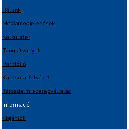
Rólunk
Médiamegjelenések
Kalkulátor
Tanúsítványok
Portfólió
Kapcsolatfelvétel
Társadalmi szerepvállalás
Információ
Kiajánlók