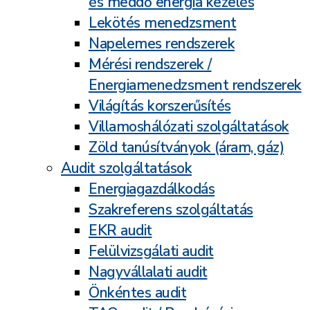
és meddő energia kezelés
Lekötés menedzsment
Napelemes rendszerek
Mérési rendszerek /
Energiamenedzsment rendszerek
Világítás korszerűsítés
Villamoshálózati szolgáltatások
Zöld tanúsítványok (áram, gáz)
Audit szolgáltatások
Energiagazdálkodás
Szakreferens szolgáltatás
EKR audit
Felülvizsgálati audit
Nagyvállalati audit
Önkéntes audit